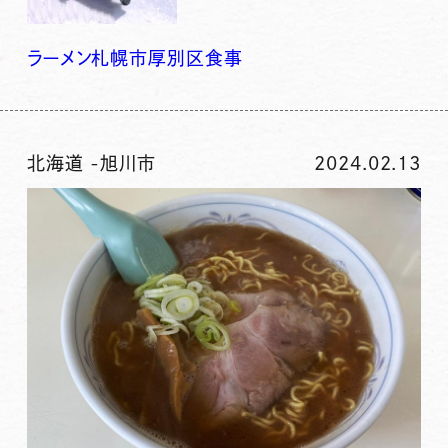
ラーメン
札幌市厚別区
食事
北海道
-
旭川市
2024.02.13