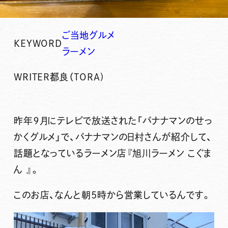
ご当地グルメ
KEYWORD
ラーメン
WRITER
都良（TORA)
昨年９月にテレビで放送された「バナナマンのせっ
かくグルメ」で、バナナマンの日村さんが紹介して、
話題となっているラーメン店
『旭川ラーメン こぐま
ん 』
。
このお店、なんと朝5時から営業しているんです。