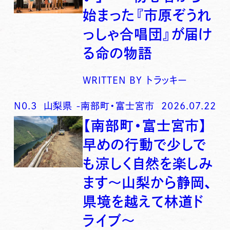
始まった『市原ぞうれ
っしゃ合唱団』が届け
る命の物語
WRITTEN BY
トラッキー
N0.
3
山梨県
-
南部町・富士宮市
2026.07.22
【南部町・富士宮市】
早めの行動で少しで
も涼しく自然を楽しみ
ます〜山梨から静岡、
県境を越えて林道ド
ライブ〜