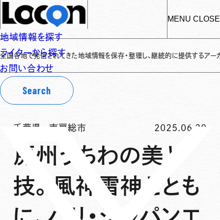
MENU
CLOSE
地域情報を探す
ライターから探す
で発信されてきた地域情報を保存・整理し、継続的に提供するアーカイブサイトで
お問い合わせ
Search
千葉県
-
南房総市
2025.06.20
房州うちわの美と
技。風神雷神ととも
に、パリ・ジャパンエ