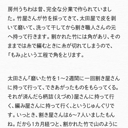
房州うちわは昔、完全な分業で作られていまし
た。竹屋さんが竹を採ってきて、太田屋で皮を剥
いて磨いて、洗って干してから割き職人さんの元
へ持って行きます。割かれた竹には角があり、その
ままでは糸で編むときに糸が切れてしまうので、
「もみ」という工程で角をとります。
太田さん
「磨いた竹を1～2週間に一回割き屋さん
に持って行って、できあがったものをもらってくる。
それが済んだら柄詰（えづめ）屋さんに持って行
く、編み屋さんに持って行く、というじゅんぐりで
す。いっとき、割き屋さんは6～7人いましたもん
ね。だから1カ月経つと、割かれた竹で山のように