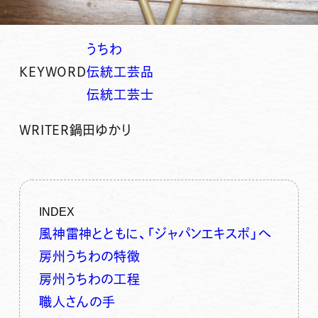
うちわ
KEYWORD
伝統工芸品
伝統工芸士
WRITER
鍋田ゆかり
INDEX
風神雷神とともに、「ジャパンエキスポ」へ
房州うちわの特徴
房州うちわの工程
職人さんの手