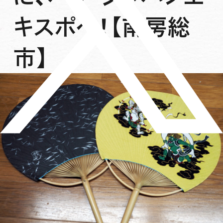
キスポへ！【南房総
市】