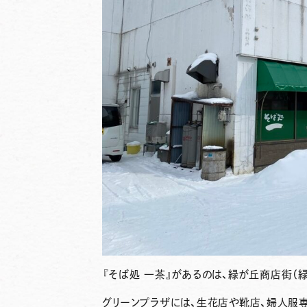
『そば処 一茶』
があるのは、緑が丘商店街（緑
グリーンプラザには、生花店や靴店、婦人服専