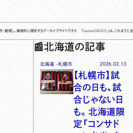
継続的に提供するアーカイブサイトです
✌
「Locon（ロコン）」は、これまでに全国各地で
📰
北海道の記事
北海道
-
札幌市
2026.02.13
【札幌市】試
合の日も、試
合じゃない日
も。北海道限
定「コンサド