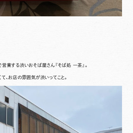
で営業する渋いおそば屋さん
『そば処 一茶』
。
くて、お店の雰囲気が渋いってこと。