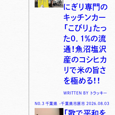
にぎり専門の
キッチンカー
「こびり」たっ
た0．1％の流
通！魚沼塩沢
産のコシヒカ
リで米の旨さ
を極める！！
WRITTEN BY
トラッキー
N0.
3
千葉県
-
千葉県市原市
2026.08.03
「歌で平和を