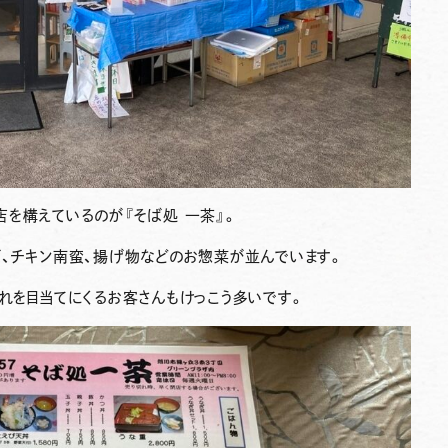
店を構えているのが
『そば処 一茶』
。
ば、チキン南蛮、揚げ物などのお惣菜が並んでいます。
れを目当てにくるお客さんもけっこう多いです。