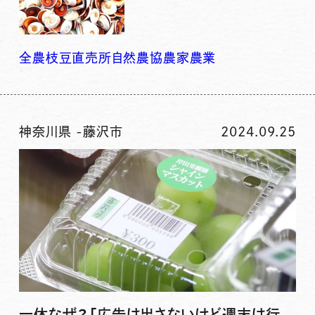
全農
枝豆
直売所
自然
農協
農家
農業
神奈川県
-
藤沢市
2024.09.25
一体なぜ？「広告は出さないけど週末は行