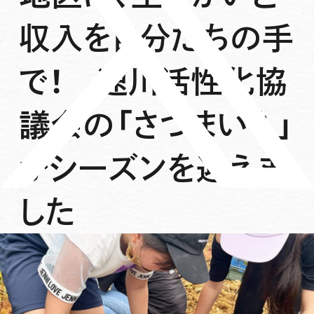
収入を自分たちの手
で！ 速川活性化協
議会の「さつまいも」
がシーズンを迎えま
した