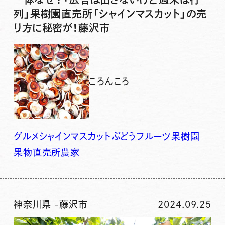
列」果樹園直売所「シャインマスカット」の売
り方に秘密が！藤沢市
ころんころ
グルメ
シャインマスカット
ぶどう
フルーツ
果樹園
果物
直売所
農家
神奈川県
-
藤沢市
2024.09.25