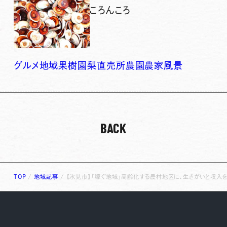
ころんころ
グルメ
地域
果樹園
梨
直売所
農園
農家
風景
BACK
TOP
/
地域記事
/
【氷見市】「稼ぐ地域」高齢化する農村地区に、生きがいと収入