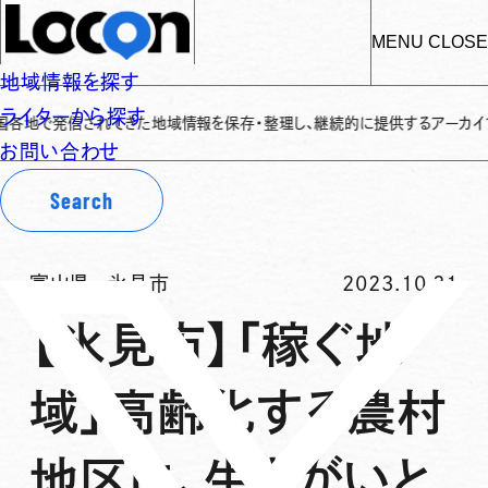
MENU
CLOSE
地域情報を探す
ライターから探す
で発信されてきた地域情報を保存・整理し、継続的に提供するアーカイブサイトで
お問い合わせ
Search
富山県
-
氷見市
2023.10.31
【氷見市】「稼ぐ地
域」高齢化する農村
地区に、生きがいと