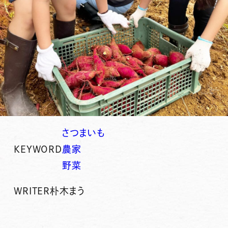
さつまいも
KEYWORD
農家
野菜
WRITER
朴木まう