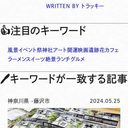
WRITTEN BY
トラッキー
👍
注目のキーワード
風景
イベント
祭
神社
アート
開運
映画
遺跡
花
カフェ
ラーメン
スイーツ
絶景
ランチ
グルメ
🖊
キーワードが一致する記事
神奈川県
-
藤沢市
2024.05.25