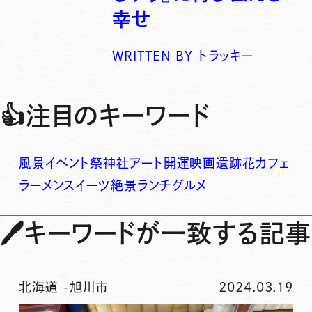
幸せ
WRITTEN BY
トラッキー
👍
注目のキーワード
風景
イベント
祭
神社
アート
開運
映画
遺跡
花
カフェ
ラーメン
スイーツ
絶景
ランチ
グルメ
🖊
キーワードが一致する記事
北海道
-
旭川市
2024.03.19