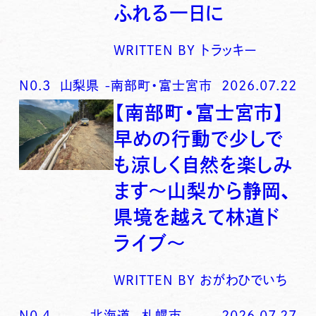
ふれる一日に
WRITTEN BY
トラッキー
N0.
3
山梨県
-
南部町・富士宮市
2026.07.22
【南部町・富士宮市】
早めの行動で少しで
も涼しく自然を楽しみ
ます〜山梨から静岡、
県境を越えて林道ド
ライブ〜
WRITTEN BY
おがわひでいち
N0.
4
北海道
-
札幌市
2026.07.27