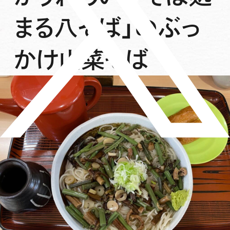
まる八そば」のぶっ
かけ山菜そば