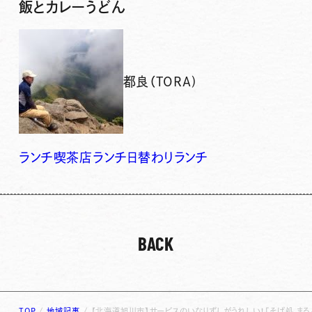
飯とカレーうどん
都良（TORA)
ランチ
喫茶店ランチ
日替わりランチ
BACK
TOP
/
地域記事
/
【北海道旭川市】サービスのいなりずしがうれしい！「そば処 ま