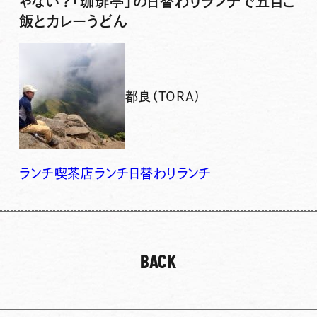
ゃない？「珈琲亭」の日替わりランチで五目ご
飯とカレーうどん
都良（TORA)
ランチ
喫茶店ランチ
日替わりランチ
BACK