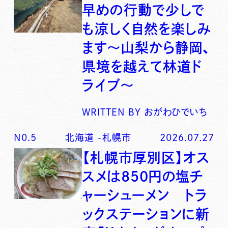
早めの行動で少しで
も涼しく自然を楽しみ
ます〜山梨から静岡、
県境を越えて林道ド
ライブ〜
WRITTEN BY
おがわひでいち
N0.
5
北海道
-
札幌市
2026.07.27
【札幌市厚別区】オス
スメは850円の塩チ
ャーシューメン トラ
ックステーションに新