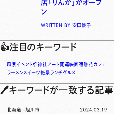
店「りんか」がオープ
ン
WRITTEN BY
安田優子
👍
注目のキーワード
風景
イベント
祭
神社
アート
開運
映画
遺跡
花
カフェ
ラーメン
スイーツ
絶景
ランチ
グルメ
🖊
キーワードが一致する記事
北海道
-
旭川市
2024.03.19