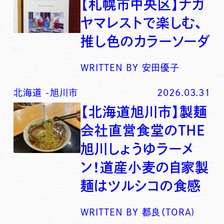
【札幌市中央区】ナガ
ヤマレストで楽しむ、
推し色のカラーソーダ
WRITTEN BY
安田優子
北海道
-
旭川市
2026.03.31
【北海道旭川市】製麺
会社直営食堂のTHE
旭川しょうゆラーメ
ン！道産小麦の自家製
麺はツルシコの食感
WRITTEN BY
都良（TORA)