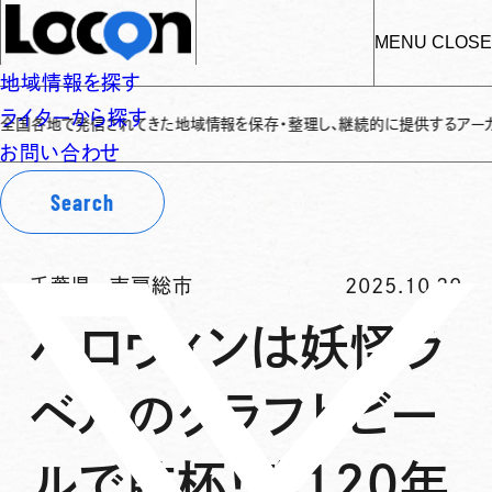
MENU
CLOSE
地域情報を探す
ライターから探す
各地で発信されてきた地域情報を保存・整理し、継続的に提供するアーカイブサイ
お問い合わせ
Search
千葉県
-
南房総市
2025.10.29
ハロウィンは妖怪ラ
ベルのクラフトビー
ルで乾杯！築120年