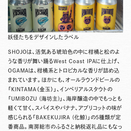
妖怪たちをデザインしたラベル
SHOJOは、活気ある琥珀色の中に柑橘と松のよ
うな香りが舞い踊るWest Coast IPAに仕上げ、
OGAMAは、柑橘系とトロピカルな香りが詰め込
まれています。ほかにも、オールラウンドビールの
「KINTAMA（金玉）」、インペリアルスタウトの
「UMIBOZU (海坊主)」、海岸醸造の中でもっとも
軽くて甘く、スパイスやバナナ、アプリコットの味が
感じられる「BAKEKUJIRA (化鯨)」の5種類が定
番商品。南房総市のふるさと納税返礼品にもなっ