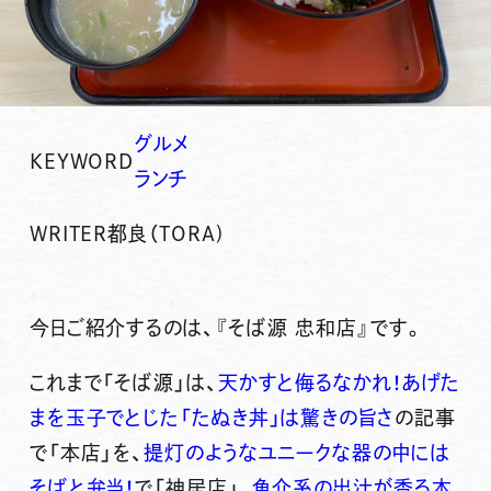
グルメ
KEYWORD
ランチ
WRITER
都良（TORA)
今日ご紹介するのは、『そば源 忠和店』です。
これまで「そば源」は、
天かすと侮るなかれ！あげた
まを玉子でとじた「たぬき丼」は驚きの旨さ
の記事
で「本店」を、
提灯のようなユニークな器の中には
そばと弁当！
で「神居店」、
魚介系の出汁が香る本