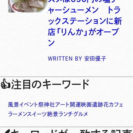
ャーシューメン トラ
ックステーションに新
店「りんか」がオープ
ン
WRITTEN BY
安田優子
👍
注目のキーワード
風景
イベント
祭
神社
アート
開運
映画
遺跡
花
カフェ
ラーメン
スイーツ
絶景
ランチ
グルメ