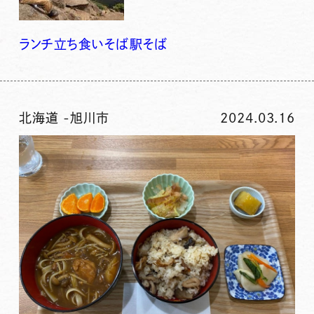
ランチ
立ち食いそば
駅そば
北海道
-
旭川市
2024.03.16