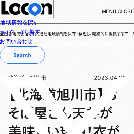
MENU
CLOSE
地域情報を探す
ライターから探す
地で発信されてきた地域情報を保存・整理し、継続的に提供するアーカイブサイト
お問い合わせ
Search
北海道
-
旭川市
2023.04.01
【北海道旭川市】お
そば屋さん天丼が
美味しい理由！衣が