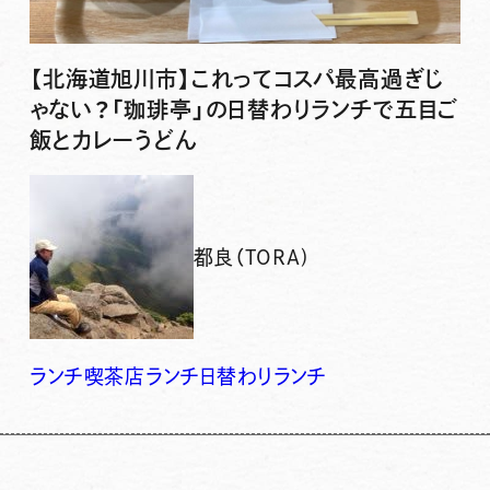
【北海道旭川市】これってコスパ最高過ぎじ
ゃない？「珈琲亭」の日替わりランチで五目ご
飯とカレーうどん
都良（TORA)
ランチ
喫茶店ランチ
日替わりランチ