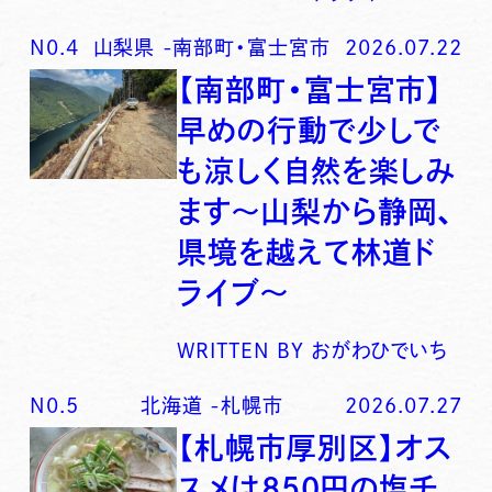
N0.
4
山梨県
-
南部町・富士宮市
2026.07.22
【南部町・富士宮市】
早めの行動で少しで
も涼しく自然を楽しみ
ます〜山梨から静岡、
県境を越えて林道ド
ライブ〜
WRITTEN BY
おがわひでいち
N0.
5
北海道
-
札幌市
2026.07.27
【札幌市厚別区】オス
スメは850円の塩チ