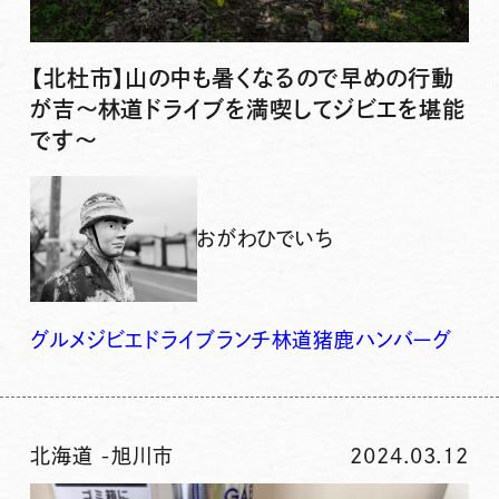
【北杜市】山の中も暑くなるので早めの行動
が吉〜林道ドライブを満喫してジビエを堪能
です〜
おがわひでいち
グルメ
ジビエ
ドライブ
ランチ
林道
猪鹿ハンバーグ
北海道
-
旭川市
2024.03.12