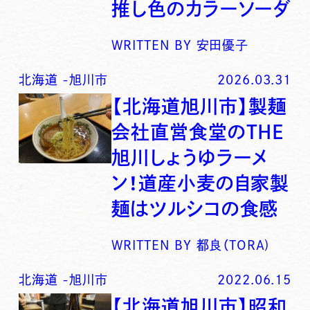
推し色のカラーソーダ
WRITTEN BY
安田優子
北海道
-
旭川市
2026.03.31
【北海道旭川市】製麺
会社直営食堂のTHE
旭川しょうゆラーメ
ン！道産小麦の自家製
麺はツルシコの食感
WRITTEN BY
都良（TORA)
北海道
-
旭川市
2022.06.15
【北海道旭川市】昭和