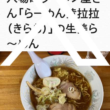
ん「らーめん黄拉拉
（きらら）」の生姜ら
～めん