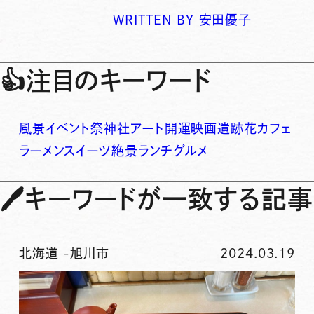
WRITTEN BY
安田優子
👍
注目のキーワード
風景
イベント
祭
神社
アート
開運
映画
遺跡
花
カフェ
ラーメン
スイーツ
絶景
ランチ
グルメ
🖊
キーワードが一致する記事
北海道
-
旭川市
2024.03.19