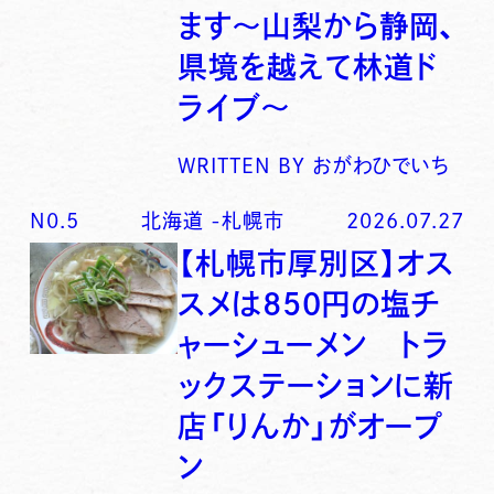
ます〜山梨から静岡、
県境を越えて林道ド
ライブ〜
WRITTEN BY
おがわひでいち
N0.
5
北海道
-
札幌市
2026.07.27
【札幌市厚別区】オス
スメは850円の塩チ
ャーシューメン トラ
ックステーションに新
店「りんか」がオープ
ン