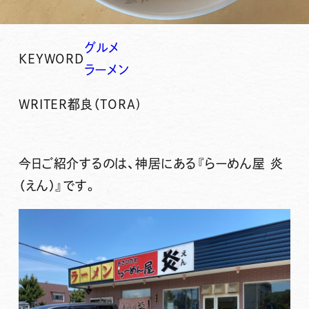
グルメ
KEYWORD
ラーメン
WRITER
都良（TORA)
今日ご紹介するのは、神居にある
『らーめん屋 炎
（えん）』
です。