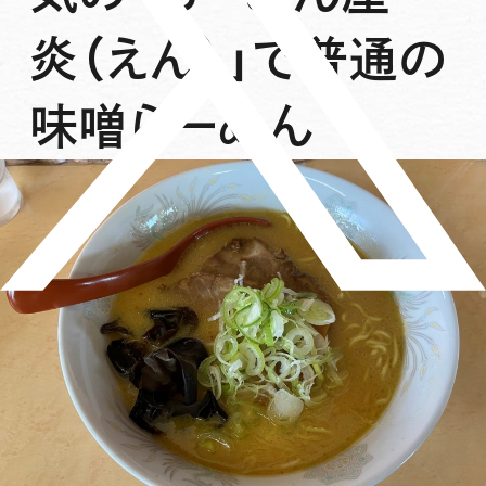
炎（えん）」で普通の
味噌らーめん