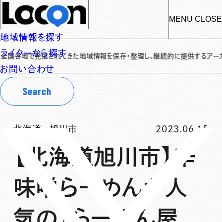
MENU
CLOSE
地域情報を探す
ライターから探す
地で発信されてきた地域情報を保存・整理し、継続的に提供するアーカイブサイト
お問い合わせ
Search
北海道
-
旭川市
2023.06.15
【北海道旭川市】辛
味噌らーめんが人
気の「らーめん屋