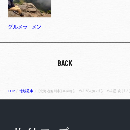
グルメ
ラーメン
BACK
TOP
/
地域記事
/
【北海道旭川市】辛味噌らーめんが人気の「らーめん屋 炎（えん