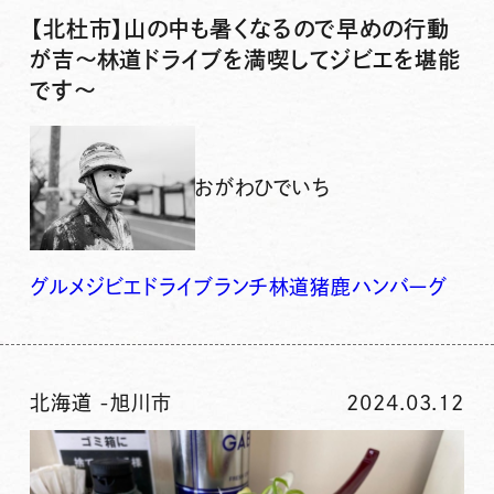
【北杜市】山の中も暑くなるので早めの行動
が吉〜林道ドライブを満喫してジビエを堪能
です〜
おがわひでいち
グルメ
ジビエ
ドライブ
ランチ
林道
猪鹿ハンバーグ
北海道
-
旭川市
2024.03.12