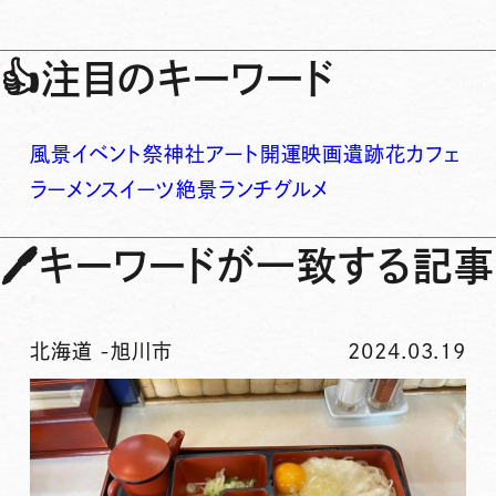
👍
注目のキーワード
風景
イベント
祭
神社
アート
開運
映画
遺跡
花
カフェ
ラーメン
スイーツ
絶景
ランチ
グルメ
🖊
キーワードが一致する記事
北海道
-
旭川市
2024.03.19