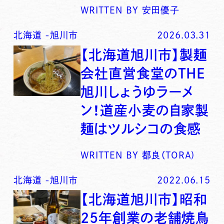
WRITTEN BY
安田優子
北海道
-
旭川市
2026.03.31
【北海道旭川市】製麺
会社直営食堂のTHE
旭川しょうゆラーメ
ン！道産小麦の自家製
麺はツルシコの食感
WRITTEN BY
都良（TORA)
北海道
-
旭川市
2022.06.15
【北海道旭川市】昭和
25年創業の老舗焼鳥