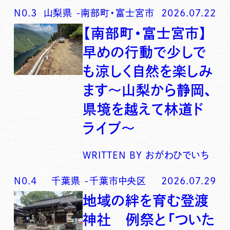
N0.
3
山梨県
-
南部町・富士宮市
2026.07.22
【南部町・富士宮市】
早めの行動で少しで
も涼しく自然を楽しみ
ます〜山梨から静岡、
県境を越えて林道ド
ライブ〜
WRITTEN BY
おがわひでいち
N0.
4
千葉県
-
千葉市中央区
2026.07.29
地域の絆を育む登渡
神社 例祭と「ついた