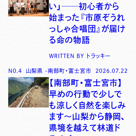
い」──初心者から
始まった『市原ぞうれ
っしゃ合唱団』が届け
る命の物語
WRITTEN BY
トラッキー
N0.
4
山梨県
-
南部町・富士宮市
2026.07.22
【南部町・富士宮市】
早めの行動で少しで
も涼しく自然を楽しみ
ます〜山梨から静岡、
県境を越えて林道ド