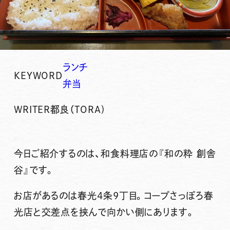
ランチ
KEYWORD
弁当
WRITER
都良（TORA)
今日ご紹介するのは、和食料理店の
『和の粋 創舎
谷』
です。
お店があるのは春光4条9丁目。コープさっぽろ春
光店と交差点を挟んで向かい側にあります。