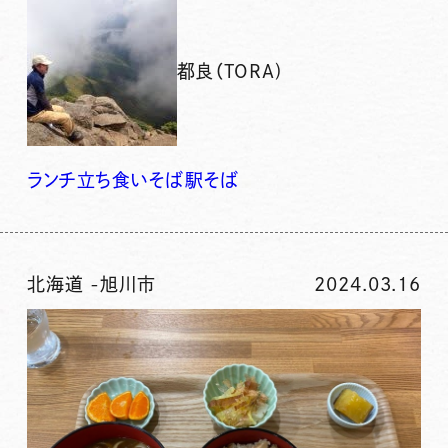
都良（TORA)
ランチ
立ち食いそば
駅そば
北海道
-
旭川市
2024.03.16