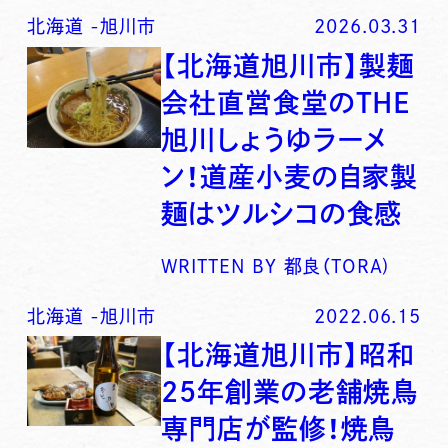
北海道
-
旭川市
2026.03.31
【北海道旭川市】製麺
会社直営食堂のTHE
旭川しょうゆラーメ
ン！道産小麦の自家製
麺はツルシコの食感
WRITTEN BY
都良（TORA)
北海道
-
旭川市
2022.06.15
【北海道旭川市】昭和
25年創業の老舗焼鳥
専門店が監修！焼鳥