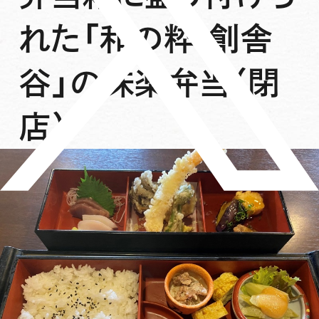
れた「和の粋 創舎
谷」の味楽弁当（閉
店）