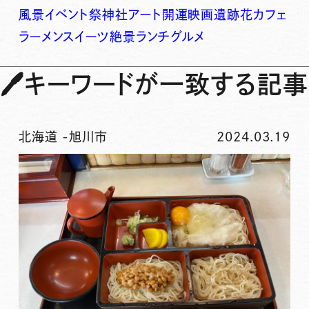
風景
イベント
祭
神社
アート
開運
映画
遺跡
花
カフェ
ラーメン
スイーツ
絶景
ランチ
グルメ
🖊
キーワードが一致する記事
北海道
-
旭川市
2024.03.19