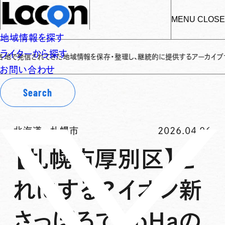
MENU
CLOSE
地域情報を探す
ライターから探す
されてきた地域情報を保存・整理し、継続的に提供するアーカイブサイトです
✌
お問い合わせ
Search
北海道
-
札幌市
2026.04.06
【札幌市厚別区】ど
れにする？イオン新
さっぽろでiroHaの