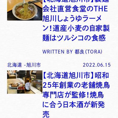
会社直営食堂のTHE
旭川しょうゆラーメ
ン！道産小麦の自家製
麺はツルシコの食感
WRITTEN BY
都良（TORA)
北海道
-
旭川市
2022.06.15
【北海道旭川市】昭和
25年創業の老舗焼鳥
専門店が監修！焼鳥
に合う日本酒が新発
売