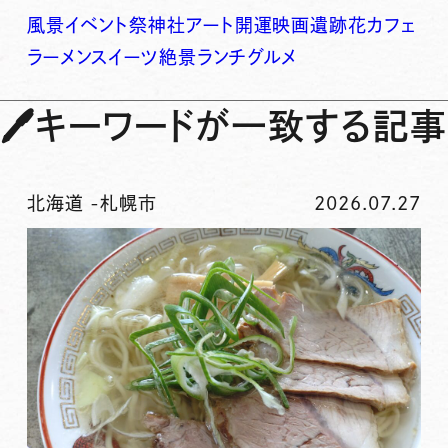
風景
イベント
祭
神社
アート
開運
映画
遺跡
花
カフェ
ラーメン
スイーツ
絶景
ランチ
グルメ
🖊
キーワードが一致する記事
北海道
-
札幌市
2026.07.27