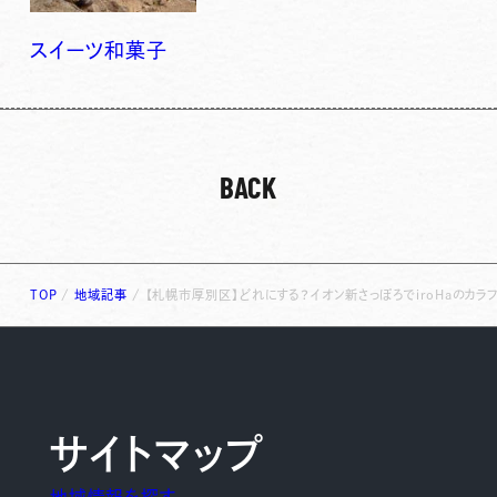
スイーツ
和菓子
BACK
TOP
/
地域記事
/
【札幌市厚別区】どれにする？イオン新さっぽろでiroHaのカラ
サイトマップ