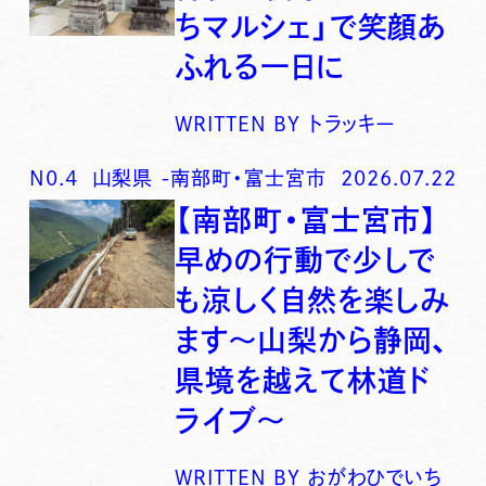
ちマルシェ」で笑顔あ
ふれる一日に
WRITTEN BY
トラッキー
N0.
4
山梨県
-
南部町・富士宮市
2026.07.22
【南部町・富士宮市】
早めの行動で少しで
も涼しく自然を楽しみ
ます〜山梨から静岡、
県境を越えて林道ド
ライブ〜
WRITTEN BY
おがわひでいち