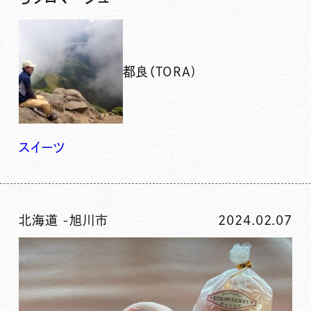
都良（TORA)
スイーツ
北海道
-
旭川市
2024.02.07