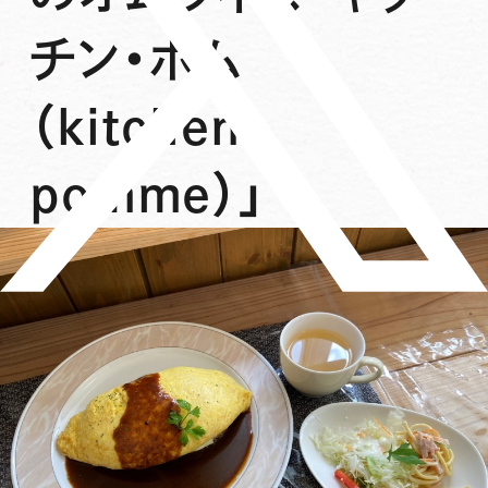
チン・ポム
（kitchen
pomme）」