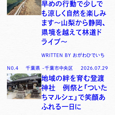
早めの行動で少しで
も涼しく自然を楽しみ
ます〜山梨から静岡、
県境を越えて林道ド
ライブ〜
WRITTEN BY
おがわひでいち
N0.
4
千葉県
-
千葉市中央区
2026.07.29
地域の絆を育む登渡
神社 例祭と「ついた
ちマルシェ」で笑顔あ
ふれる一日に