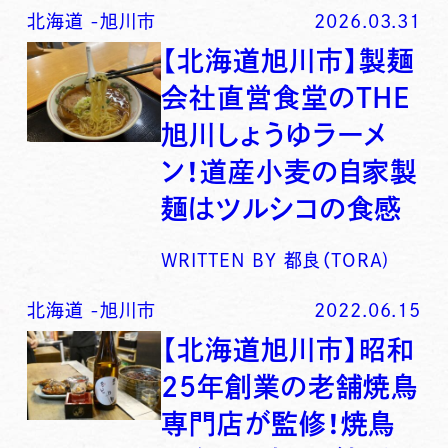
北海道
-
旭川市
2026.03.31
【北海道旭川市】製麺
会社直営食堂のTHE
旭川しょうゆラーメ
ン！道産小麦の自家製
麺はツルシコの食感
WRITTEN BY
都良（TORA)
北海道
-
旭川市
2022.06.15
【北海道旭川市】昭和
25年創業の老舗焼鳥
専門店が監修！焼鳥