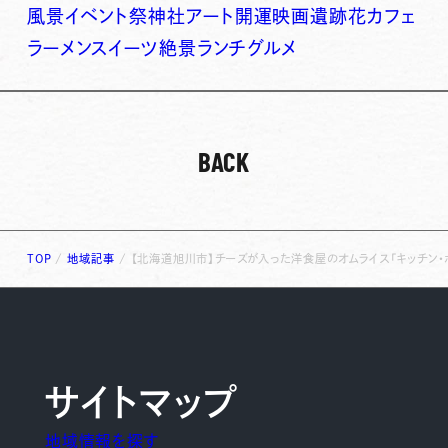
風景
イベント
祭
神社
アート
開運
映画
遺跡
花
カフェ
ラーメン
スイーツ
絶景
ランチ
グルメ
BACK
TOP
/
地域記事
/
【北海道旭川市】チーズが入った洋食屋のオムライス「キッチン・ポム （
サイトマップ
地域情報を探す