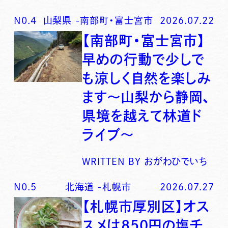
N0.
4
山梨県
-
南部町・富士宮市
2026.07.22
【南部町・富士宮市】
早めの行動で少しで
も涼しく自然を楽しみ
ます〜山梨から静岡、
県境を越えて林道ド
ライブ〜
WRITTEN BY
おがわひでいち
N0.
5
北海道
-
札幌市
2026.07.27
【札幌市厚別区】オス
スメは850円の塩チ