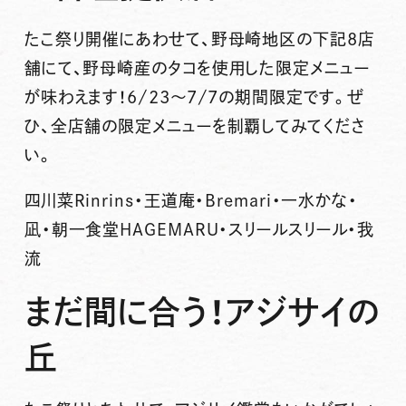
たこ祭り開催にあわせて、野母崎地区の下記8店
舗にて、
野母崎産のタコ
を使用した
限定メニュー
が味わえます！
6/23～7/7
の期間限定です。ぜ
ひ、全店舗の限定メニューを制覇してみてくださ
い。
四川菜Rinrins・王道庵・Bremari・一水かな・
凪・朝一食堂HAGEMARU・スリールスリール・我
流
まだ間に合う！アジサイの
丘