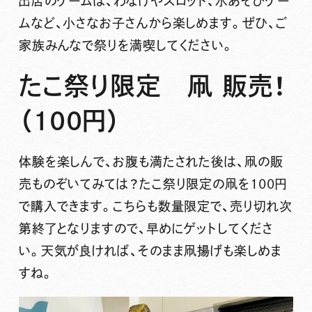
出店のゲームは、わなげやスロット、水あそびゲー
ムなど、小さなお子さんから楽しめます。ぜひ、ご
家族みんなで祭りを満喫してください。
たこ祭り限定 凧 販売！
（100円）
体験を楽しんで、お腹も満たされた後は、
凧
の販
売ものぞいてみては？
たこ祭り限定
の凧を
100円
で購入できます。こちらも
数量限定
で、売り切れ次
第終了となりますので、早めにゲットしてくださ
い。天気が良ければ、そのまま凧揚げも楽しめま
すね。