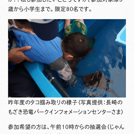
歳から小学生
まで。
限定80名
です。
昨年度のタコ掴み取りの様子（写真提供：長崎の
もざき恐竜パークインフォメーションセンターさま）
参加希望の方は、
午前10時
からの
抽選会
（じゃん