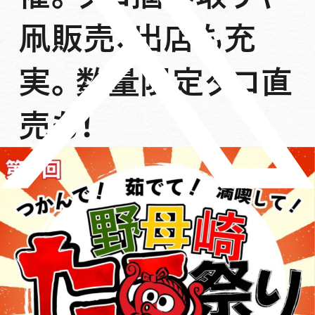
凧販売、出店も充
実。数量限定タコ直
売も！