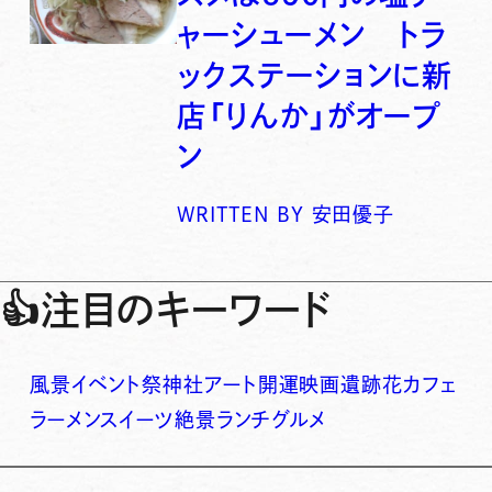
ャーシューメン トラ
ックステーションに新
店「りんか」がオープ
ン
WRITTEN BY
安田優子
👍
注目のキーワード
風景
イベント
祭
神社
アート
開運
映画
遺跡
花
カフェ
ラーメン
スイーツ
絶景
ランチ
グルメ