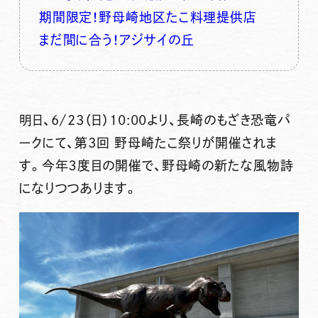
期間限定！野母崎地区たこ料理提供店
まだ間に合う！アジサイの丘
明日、
6/23（日）10:00
より、長崎のもざき恐竜パ
ークにて、
第3回 野母崎たこ祭り
が開催されま
す。今年３度目の開催で、野母崎の新たな風物詩
になりつつあります。