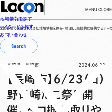
MENU
CLOSE
地域情報を探す
ライターから探す
で発信されてきた地域情報を保存・整理し、継続的に提供するアーカイブサイトで
お問い合わせ
Search
長崎県
-
長崎市
2024.06.22
【長崎市】6/23（日）
野母崎たこ祭り開
催。タコ掴み取りや