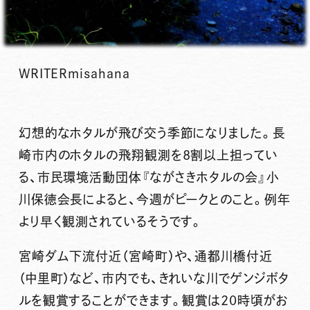
WRITER
misahana
幻想的な
ホタル
が飛び交う季節になりました。長
崎市内のホタルの飛翔観測を8割以上担ってい
る、
市民環境活動団体『ながさきホタルの会』
小
川保徳会長によると、今週がピークとのこと。例年
より早く観測されているそうです。
宮崎ダム下流付近（宮崎町）や、通都川橋付近
（中里町）など、市内でも、きれいな川で
ゲンジボタ
ル
を観賞することができます。観賞は20時頃がお