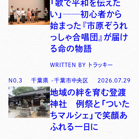
「歌で平和を伝えた
い」──初心者から
始まった『市原ぞうれ
っしゃ合唱団』が届け
る命の物語
WRITTEN BY
トラッキー
N0.
3
千葉県
-
千葉市中央区
2026.07.29
地域の絆を育む登渡
神社 例祭と「ついた
ちマルシェ」で笑顔あ
ふれる一日に