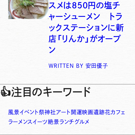
スメは850円の塩チ
ャーシューメン トラ
ックステーションに新
店「りんか」がオープ
ン
WRITTEN BY
安田優子
👍
注目のキーワード
風景
イベント
祭
神社
アート
開運
映画
遺跡
花
カフェ
ラーメン
スイーツ
絶景
ランチ
グルメ