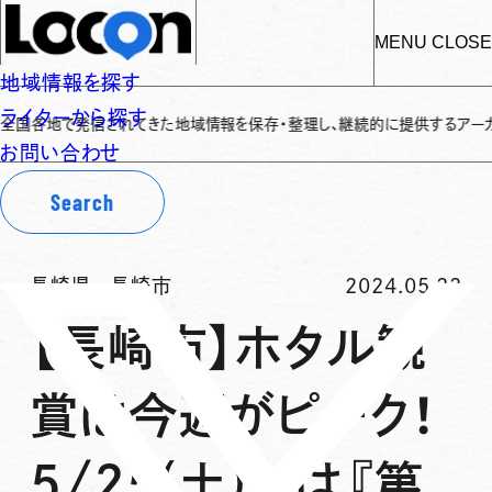
MENU
CLOSE
地域情報を探す
ライターから探す
地で発信されてきた地域情報を保存・整理し、継続的に提供するアーカイブサイト
お問い合わせ
Search
長崎県
-
長崎市
2024.05.22
【長崎市】ホタル観
賞は今週がピーク！
5/25(土)には『第