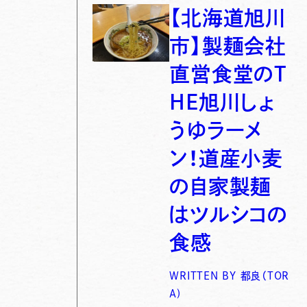
【北海道旭川
市】製麺会社
直営食堂のT
HE旭川しょ
うゆラーメ
ン！道産小麦
の自家製麺
はツルシコの
食感
WRITTEN BY
都良（TOR
A)