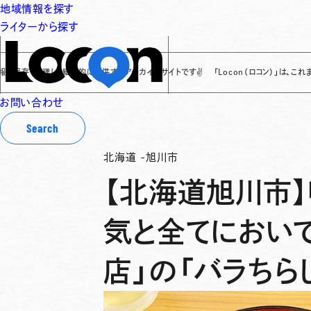
地域情報を探す
ライターから探す
し、継続的に提供するアーカイブサイトです
✌
「Locon（ロコン）」は、これまでに全国各
お問い合わせ
Search
北海道
-
旭川市
【北海道旭川市
気と全てにおい
店」の「バラちら