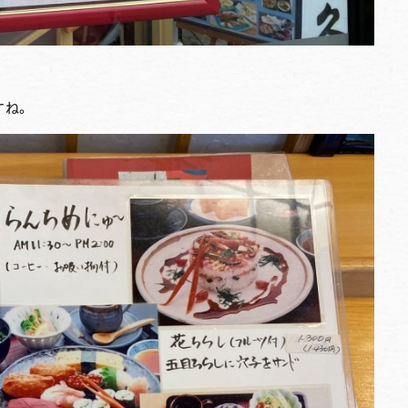
。
すね。