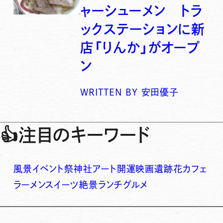
ャーシューメン トラ
ックステーションに新
店「りんか」がオープ
ン
WRITTEN BY
安田優子
👍
注目のキーワード
風景
イベント
祭
神社
アート
開運
映画
遺跡
花
カフェ
ラーメン
スイーツ
絶景
ランチ
グルメ