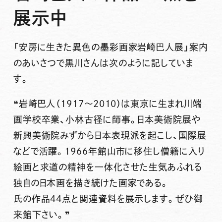
展示中
「安房に生きた異色の墨彩画家岩崎巴人展」案内
のあいさつで黒川さんは次のように記していま
す。
❝岩崎巴人（1917～2010）は東京に生まれ川端
画学校卒業、小林古径に師事。日本美術院展や
新興美術院みずから日本表現派を起こし、国際展
などで活躍。1966年館山市に移住し僧籍に入り
絵画と求道の精神を一体化させた生気あふれる
独自の日本画を描き続けた画家である。
氏の作品44点と関連資料を展示します。ぜひ御
来館下さい。❞