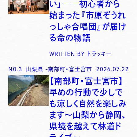
い」──初心者から
始まった『市原ぞうれ
っしゃ合唱団』が届け
る命の物語
WRITTEN BY
トラッキー
N0.
3
山梨県
-
南部町・富士宮市
2026.07.22
【南部町・富士宮市】
早めの行動で少しで
も涼しく自然を楽しみ
ます〜山梨から静岡、
県境を越えて林道ド