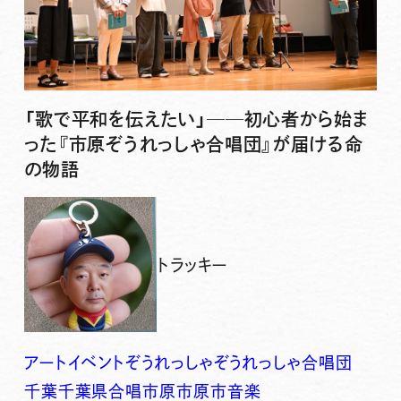
「歌で平和を伝えたい」──初心者から始ま
った『市原ぞうれっしゃ合唱団』が届ける命
の物語
トラッキー
アート
イベント
ぞうれっしゃ
ぞうれっしゃ合唱団
千葉
千葉県
合唱
市原
市原市
音楽