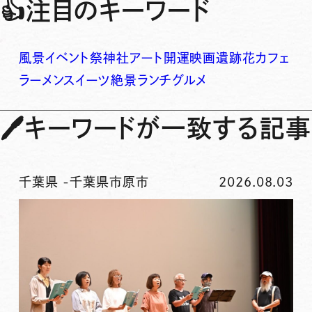
👍
注目のキーワード
風景
イベント
祭
神社
アート
開運
映画
遺跡
花
カフェ
ラーメン
スイーツ
絶景
ランチ
グルメ
🖊
キーワードが一致する記事
千葉県
-
千葉県市原市
2026.08.03