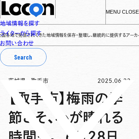
MENU
CLOSE
地域情報を探す
ライターから探す
で発信されてきた地域情報を保存・整理し、継続的に提供するアーカイブサイトで
お問い合わせ
Search
茨城県
-
取手市
2025.06.23
【取手市】梅雨の季
節こそ、心が晴れる
時間を。 6月28日