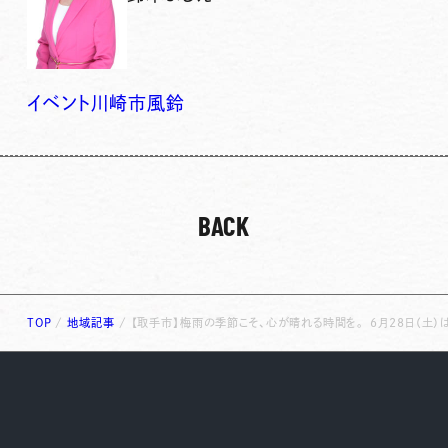
イベント
川崎市
風鈴
BACK
TOP
/
地域記事
/
【取手市】梅雨の季節こそ、心が晴れる時間を。 6月28日（土）は