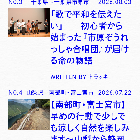
N0.
3
千葉県
-
千葉県市原市
2026.08.03
「歌で平和を伝えた
い」──初心者から
始まった『市原ぞうれ
っしゃ合唱団』が届け
る命の物語
WRITTEN BY
トラッキー
N0.
4
山梨県
-
南部町・富士宮市
2026.07.22
【南部町・富士宮市】
早めの行動で少しで
も涼しく自然を楽しみ
ます〜山梨から静岡、