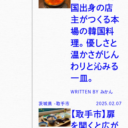
国出身の店
主がつくる本
場の韓国料
理。優しさと
温かさがじん
わりと沁みる
一皿。
WRITTEN BY
みかん
茨城県
-
取手市
2025.02.07
【取手市】扉
を開くと広が