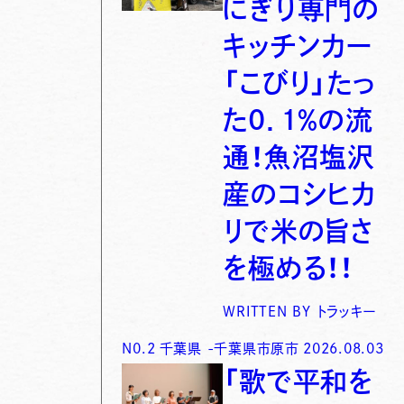
にぎり専門の
キッチンカー
「こびり」たっ
た0．1％の流
通！魚沼塩沢
産のコシヒカ
リで米の旨さ
を極める！！
WRITTEN BY
トラッキー
N0.
2
千葉県
-
千葉県市原市
2026.08.03
「歌で平和を