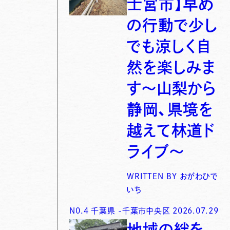
士宮市】早め
の行動で少し
でも涼しく自
然を楽しみま
す〜山梨から
静岡、県境を
越えて林道ド
ライブ〜
WRITTEN BY
おがわひで
いち
N0.
4
千葉県
-
千葉市中央区
2026.07.29
地域の絆を