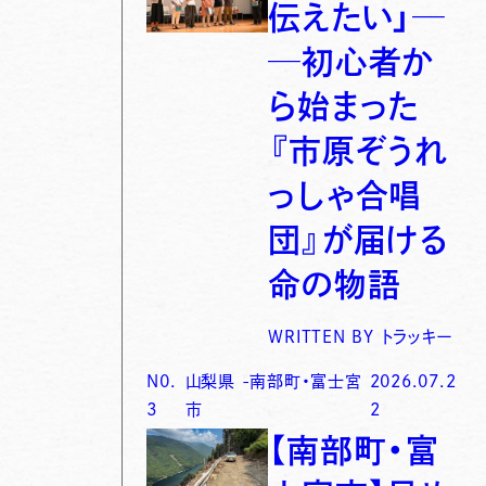
伝えたい」─
─初心者か
ら始まった
『市原ぞうれ
っしゃ合唱
団』が届ける
命の物語
WRITTEN BY
トラッキー
N0.
山梨県
-
南部町・富士宮
2026.07.2
3
市
2
【南部町・富