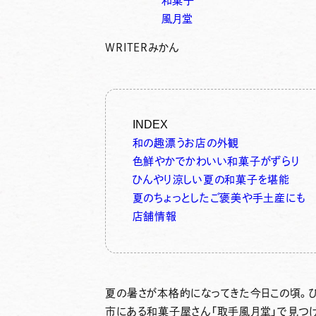
和菓子
風月堂
WRITER
みかん
INDEX
和の趣漂うお店の外観
色鮮やかでかわいい和菓子がずらり
ひんやり涼しい夏の和菓子を堪能
夏のちょっとしたご褒美や手土産にも
店舗情報
夏の暑さが本格的になってきた今日この頃。
市にある和菓子屋さん「
取手風月堂
」で見つ