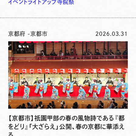
イベント
ライトアップ
寺院
祭
京都府
-
京都市
2026.03.31
【京都市】祇園甲部の春の風物詩である『都
をどり』「大ざらえ」公開、春の京都に華添え
る