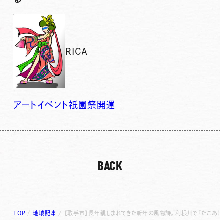
RICA
アート
イベント
祇園
祭
開運
BACK
TOP
/
地域記事
/
【取手市】長年親しまれてきた新年の風物詩。利根川で「たこあげ