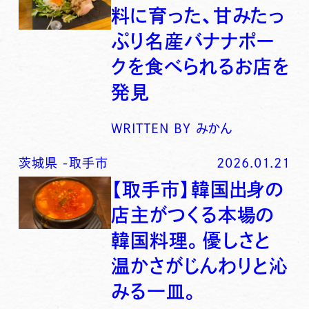
料に育った、甘みたっ
ぷり名産バナナポー
クを食べられるお店を
発見
WRITTEN BY
みかん
茨城県
-
取手市
2026.01.21
【取手市】韓国出身の
店主がつくる本場の
韓国料理。優しさと
温かさがじんわりと沁
みる一皿。