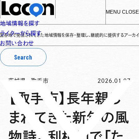
MENU
CLOSE
地域情報を探す
ライターから探す
発信されてきた地域情報を保存・整理し、継続的に提供するアーカイブサイトです
お問い合わせ
Search
茨城県
-
取手市
2026.01.07
【取手市】長年親し
まれてきた新年の風
物詩。利根川で「た