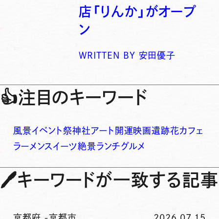
店「りんか」がオープ
ン
WRITTEN BY
安田優子
👍
注目のキーワード
風景
イベント
祭
神社
アート
開運
映画
遺跡
花
カフェ
ラーメン
スイーツ
絶景
ランチ
グルメ
🖊
キーワードが一致する記事
京都府
-
京都市
2026.07.15