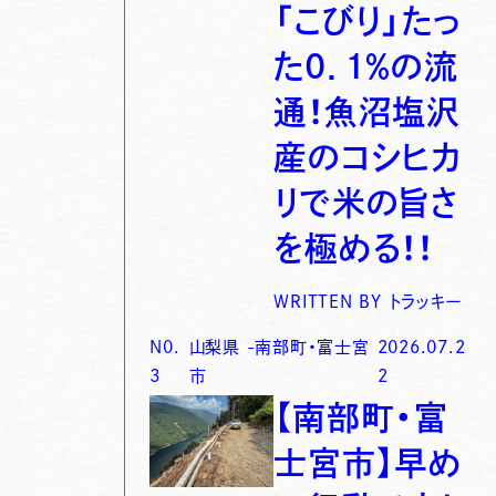
「こびり」たっ
た0．1％の流
通！魚沼塩沢
産のコシヒカ
リで米の旨さ
を極める！！
WRITTEN BY
トラッキー
N0.
山梨県
-
南部町・富士宮
2026.07.2
3
市
2
【南部町・富
士宮市】早め