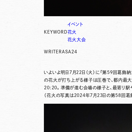
イベント
KEYWORD
花火
花火大会
WRITER
ASA24
いよいよ明日
7月22日（火）
に
「第59回葛飾
の花火が打ち上がる様子は圧巻で、都内最大
20:20
。準備が進む会場の様子と、最寄り駅
（花火の写真は2024年7月23日の第58回