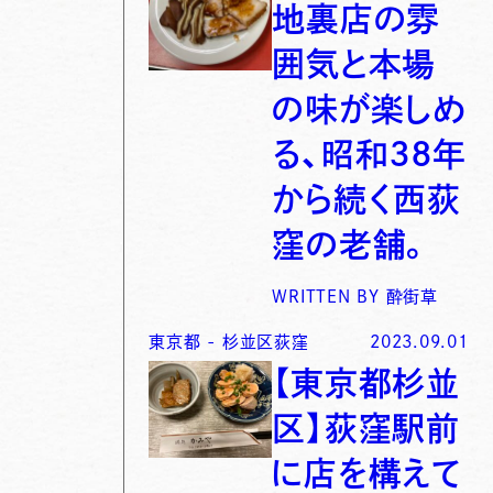
地裏店の雰
囲気と本場
の味が楽しめ
る、昭和３８年
から続く西荻
窪の老舗。
WRITTEN BY
酔街草
東京都
-
杉並区荻窪
2023.09.01
【東京都杉並
区】荻窪駅前
に店を構えて