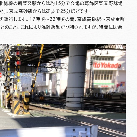
北総線の新柴又駅
からは約15分で会場の葛飾区柴又野球場
手前、
京成高砂駅
からは徒歩で25分ほどです。
を運行します。17時頃～22時頃の間、京成高砂駅～京成金町
るとのこと。これにより混雑緩和が期待されますが、時間には余