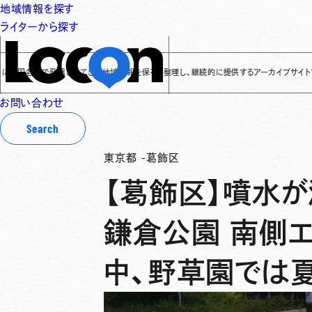
地域情報を探す
ライターから探す
で発信されてきた地域情報を保存・整理し、継続的に提供するアーカイブサイトです
✌
「Loc
お問い合わせ
Search
東京都
-
葛飾区
【葛飾区】噴水が
鎌倉公園 南側
中、野草園では