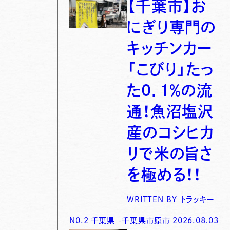
【千葉市】お
にぎり専門の
キッチンカー
「こびり」たっ
た0．1％の流
通！魚沼塩沢
産のコシヒカ
リで米の旨さ
を極める！！
WRITTEN BY
トラッキー
N0.
2
千葉県
-
千葉県市原市
2026.08.03