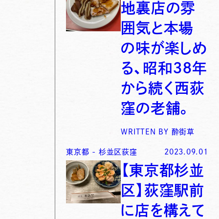
地裏店の雰
囲気と本場
の味が楽しめ
る、昭和３８年
から続く西荻
窪の老舗。
WRITTEN BY
酔街草
東京都
-
杉並区荻窪
2023.09.01
【東京都杉並
区】荻窪駅前
に店を構えて