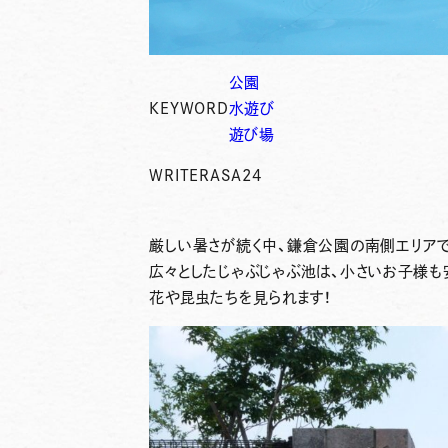
公園
KEYWORD
水遊び
遊び場
WRITER
ASA24
厳しい暑さが続く中、
鎌倉公園の南側エリア
広々としたじゃぶじゃぶ池は、小さいお子様
花や昆虫たちを見られます！