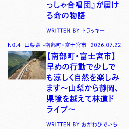
っしゃ合唱団』が届け
る命の物語
WRITTEN BY
トラッキー
N0.
4
山梨県
-
南部町・富士宮市
2026.07.22
【南部町・富士宮市】
早めの行動で少しで
も涼しく自然を楽しみ
ます〜山梨から静岡、
県境を越えて林道ド
ライブ〜
WRITTEN BY
おがわひでいち