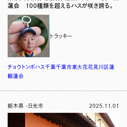
蓮会 100種類を超えるハスが咲き誇る。
トラッキー
チョウトンボ
ハス
千葉
千葉市
東大
花
花見川区
蓮
観蓮会
栃木県
-
日光市
2025.11.01