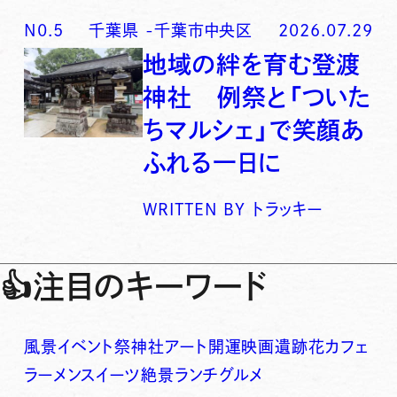
N0.
5
千葉県
-
千葉市中央区
2026.07.29
地域の絆を育む登渡
神社 例祭と「ついた
ちマルシェ」で笑顔あ
ふれる一日に
WRITTEN BY
トラッキー
👍
注目のキーワード
風景
イベント
祭
神社
アート
開運
映画
遺跡
花
カフェ
ラーメン
スイーツ
絶景
ランチ
グルメ