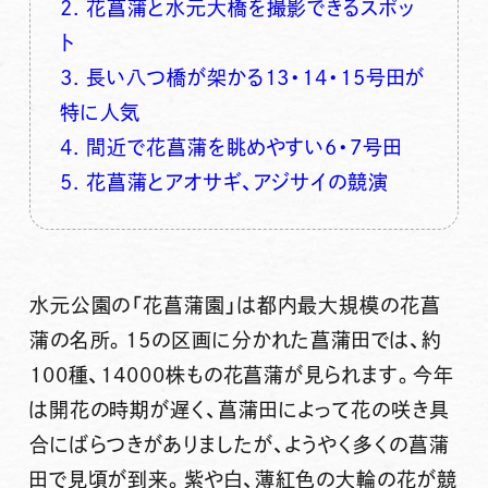
2. 花菖蒲と水元大橋を撮影できるスポッ
ト
3. 長い八つ橋が架かる13・14・15号田が
特に人気
4. 間近で花菖蒲を眺めやすい6・7号田
5. 花菖蒲とアオサギ、アジサイの競演
水元公園の「花菖蒲園」
は都内最大規模の花菖
蒲の名所。15の区画に分かれた菖蒲田では、
約
100種、14000株もの花菖蒲
が見られます。今年
は開花の時期が遅く、菖蒲田によって花の咲き具
合にばらつきがありましたが、ようやく多くの菖蒲
田で見頃が到来。紫や白、薄紅色の大輪の花が競