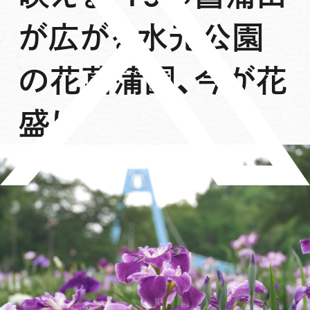
が広がる水元公園
の花菖蒲園、今が花
盛り