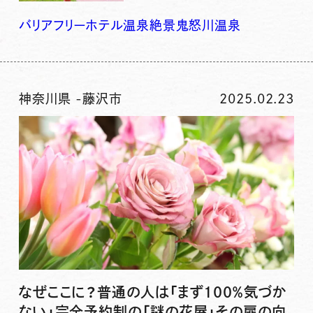
バリアフリー
ホテル
温泉
絶景
鬼怒川温泉
神奈川県
-
藤沢市
2025.02.23
なぜここに？普通の人は「まず100％気づか
ない」完全予約制の「謎の花屋」その扉の向