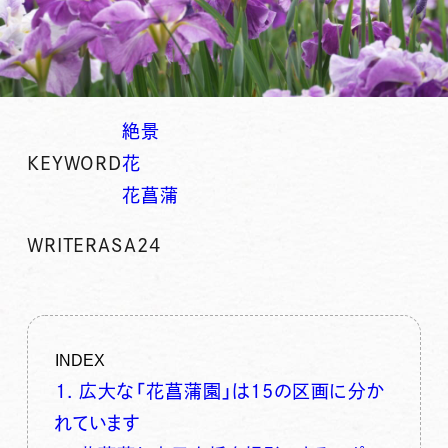
絶景
KEYWORD
花
花菖蒲
WRITER
ASA24
INDEX
1. 広大な「花菖蒲園」は15の区画に分か
れています