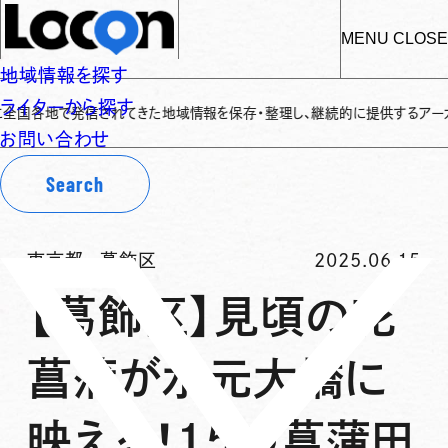
MENU
CLOSE
地域情報を探す
ライターから探す
で発信されてきた地域情報を保存・整理し、継続的に提供するアーカイブサイトで
お問い合わせ
Search
東京都
-
葛飾区
2025.06.15
【葛飾区】見頃の花
菖蒲が水元大橋に
映える！15の菖蒲田