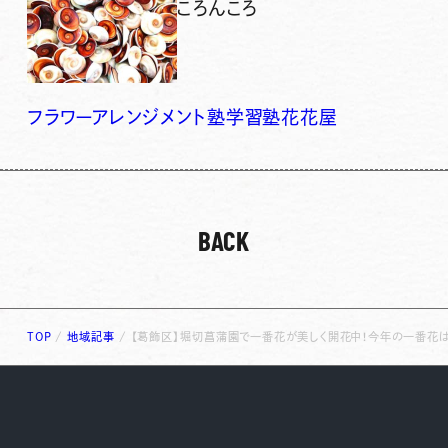
ころんころ
フラワーアレンジメント
塾
学習塾
花
花屋
BACK
TOP
/
地域記事
/
【葛飾区】堀切菖蒲園で一番花が美しく開花中！今年の一番花は