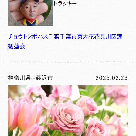
トラッキー
チョウトンボ
ハス
千葉
千葉市
東大
花
花見川区
蓮
観蓮会
神奈川県
-
藤沢市
2025.02.23