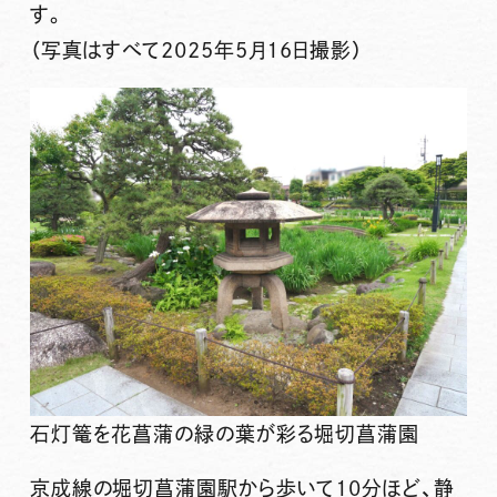
す。
（写真はすべて2025年5月16日撮影）
石灯篭を花菖蒲の緑の葉が彩る堀切菖蒲園
京成線の堀切菖蒲園駅から歩いて10分ほど、静