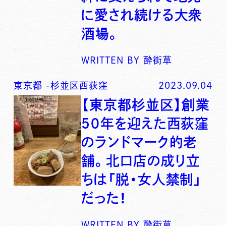
に愛され続ける大衆
酒場。
WRITTEN BY
酔街草
東京都
-
杉並区西荻窪
2023.09.04
【東京都杉並区】創業
５０年を迎えた西荻窪
のランドマーク的老
舗。北口店の成り立
ちは「脱・女人禁制」
だった！
WRITTEN BY
酔街草