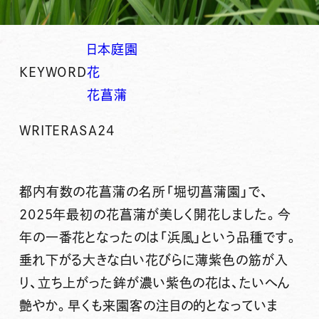
日本庭園
KEYWORD
花
花菖蒲
WRITER
ASA24
都内有数の花菖蒲の名所
「堀切菖蒲園」
で、
2025年最初の花菖蒲が美しく開花しました。
今
年の一番花
となったのは
「浜風」
という品種です。
垂れ下がる大きな白い花びらに薄紫色の筋が入
り、立ち上がった鉾が濃い紫色の花は、たいへん
艶やか。早くも来園客の注目の的となっていま