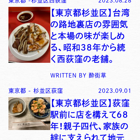
東京都
-
杉並区西荻窪
2023.08.28
【東京都杉並区】台湾
の路地裏店の雰囲気
と本場の味が楽しめ
る、昭和３８年から続
く西荻窪の老舗。
WRITTEN BY
酔街草
東京都
-
杉並区荻窪
2023.09.01
【東京都杉並区】荻窪
駅前に店を構えて６８
年！親子四代、家族の
絆に支えられて地元