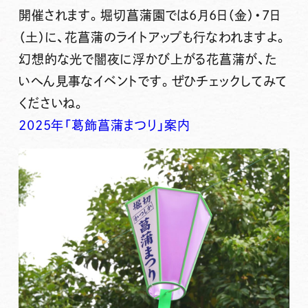
開催されます。
堀切菖蒲園
では
6月6日（金）・7日
（土）
に、
花菖蒲のライトアップ
も行なわれますよ。
幻想的な光で闇夜に浮かび上がる花菖蒲が、た
いへん見事なイベントです。ぜひチェックしてみて
くださいね。
2025年「葛飾菖蒲まつり」案内