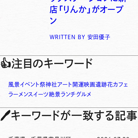
店「りんか」がオープ
ン
WRITTEN BY
安田優子
👍
注目のキーワード
風景
イベント
祭
神社
アート
開運
映画
遺跡
花
カフェ
ラーメン
スイーツ
絶景
ランチ
グルメ
🖊
キーワードが一致する記事