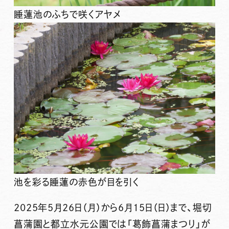
睡蓮池のふちで咲くアヤメ
池を彩る睡蓮の赤色が目を引く
2025年5月26日（月）から6月15日（日）まで
、堀切
菖蒲園と都立水元公園では「
葛飾菖蒲まつり」
が