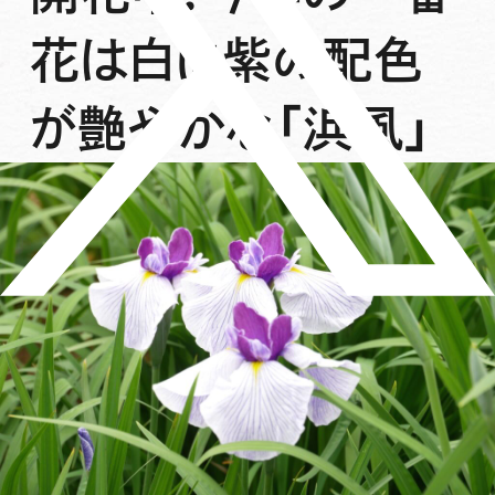
花は白に紫の配色
が艶やかな「浜風」