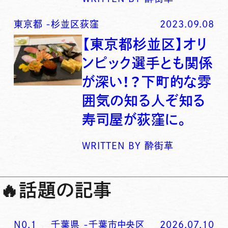
東京都
-
杉並区荻窪
2023.09.08
【東京都杉並区】オリ
ンピック選手とも関係
が深い！？下町的な雰
囲気の知る人ぞ知る
寿司屋が荻窪に。
WRITTEN BY
酔街草
🔥
話題の記事
N0.
1
千葉県
-
千葉市中央区
2026.07.10