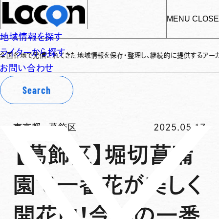
MENU
CLOSE
地域情報を探す
ライターから探す
で発信されてきた地域情報を保存・整理し、継続的に提供するアーカイブサイトで
お問い合わせ
Search
東京都
-
葛飾区
2025.05.17
【葛飾区】堀切菖蒲
園で一番花が美しく
開花中！今年の一番