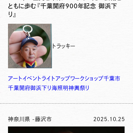
ともに歩む『千葉開府900年記念 御浜下
り』
トラッキー
アート
イベント
ライトアップ
ワークショップ
千葉市
千葉開府
御浜下り
海
照明
神輿
祭り
神奈川県
-
藤沢市
2025.10.25