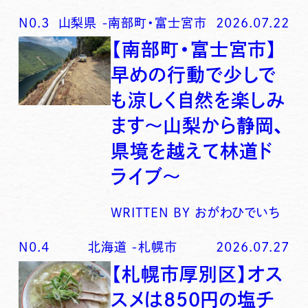
N0.
3
山梨県
-
南部町・富士宮市
2026.07.22
【南部町・富士宮市】
早めの行動で少しで
も涼しく自然を楽しみ
ます〜山梨から静岡、
県境を越えて林道ド
ライブ〜
WRITTEN BY
おがわひでいち
N0.
4
北海道
-
札幌市
2026.07.27
【札幌市厚別区】オス
スメは850円の塩チ