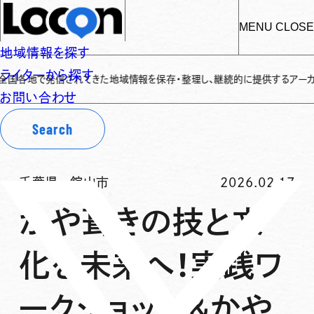
MENU
CLOSE
地域情報を探す
ライターから探す
地で発信されてきた地域情報を保存・整理し、継続的に提供するアーカイブサイト
お問い合わせ
Search
千葉県
-
館山市
2026.02.17
かや葺きの技と文
化を未来へ！実践ワ
ークショップ＆かや