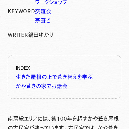
ワークショップ
KEYWORD
交流会
茅葺き
WRITER
鍋田ゆかり
INDEX
生きた屋根の上で葺き替えを学ぶ
かや葺きの家でお話会
南房総エリアには、築100年を超すかや葺き屋根
の古民家が残っています。古民家では、かや葺き