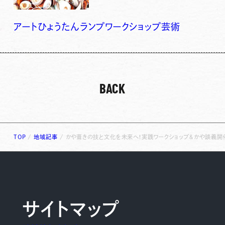
アート
ひょうたん
ランプ
ワークショップ
芸術
BACK
TOP
/
地域記事
/
かや葺きの技と文化を未来へ！実践ワークショップ＆かや談義開
サイトマップ