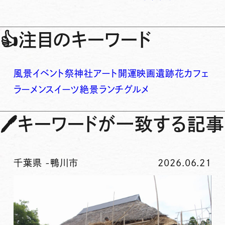
👍
注目のキーワード
風景
イベント
祭
神社
アート
開運
映画
遺跡
花
カフェ
ラーメン
スイーツ
絶景
ランチ
グルメ
🖊
キーワードが一致する記事
千葉県
-
鴨川市
2026.06.21