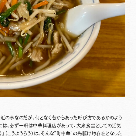
最近の事なのだが、何となく昔からあった呼び方であるかのよう
には、必ず一軒は中華料理店があって、大衆食堂としての活気
』（こうようろう）は、そんな”町中華”の先駆け的存在となった