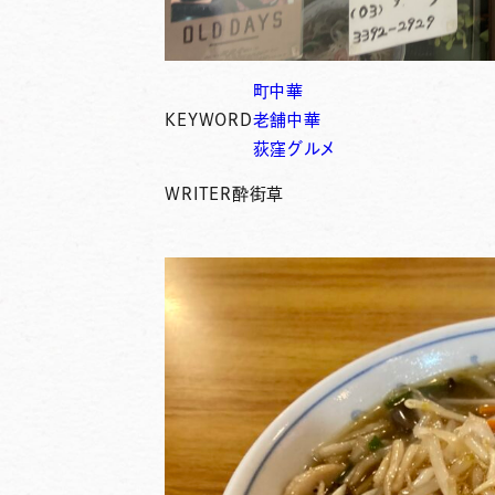
町中華
KEYWORD
老舗中華
荻窪グルメ
WRITER
酔街草