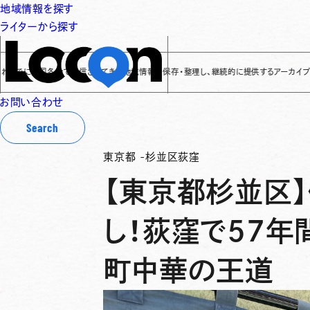
地域情報を探す
ライターから探す
に全国各地で発信されてきた地域情報を保存・整理し、継続的に提供するアーカイブサイトです
✌
お問い合わせ
Search
東京都
-
杉並区荻窪
【東京都杉並区
し！荻窪で５７年
町中華の王道