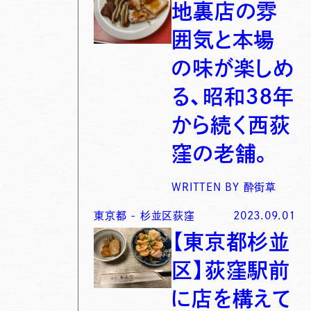
地裏店の雰
囲気と本場
の味が楽しめ
る、昭和３８年
から続く西荻
窪の老舗。
WRITTEN BY
酔街草
東京都
-
杉並区荻窪
2023.09.01
【東京都杉並
区】荻窪駅前
に店を構えて