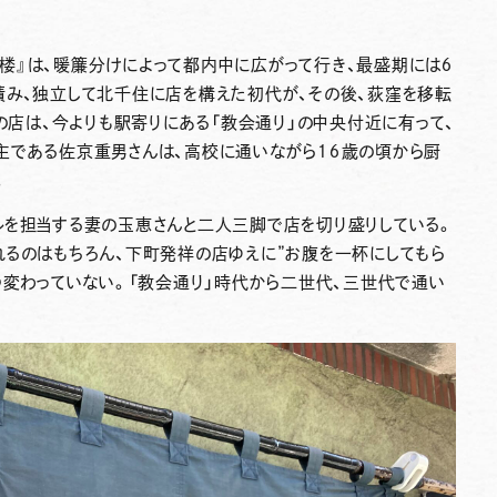
楼』は、暖簾分けによって都内中に広がって行き、最盛期には６
積み、独立して北千住に店を構えた初代が、その後、荻窪を移転
時の店は、今よりも駅寄りにある「教会通り」の中央付近に有って、
主である佐京重男さんは、高校に通いながら１６歳の頃から厨
。
ルを担当する妻の玉恵さんと二人三脚で店を切り盛りしている。
れるのはもちろん、下町発祥の店ゆえに”お腹を一杯にしてもら
つ変わっていない。「教会通り」時代から二世代、三世代で通い