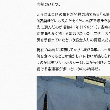
老舗のひとつ。
元々は江東区の亀有が発祥の地である『光陽
０店舗ほどにも及んだそうだ。本店で修業を
先に選んだのが昭和４１年（１９６６年）。当
従業員も多く抱える繁盛店だった。二代目店
房を手伝っていたという筋金入りの調理人だ
現在の場所に移転してからは約２０年。ホー
何を食べてもどこか懐かしい味わいが感じら
うのが目標”というポリシーは、昔から何ひと
続ける常連客が多いというのも納得だ。