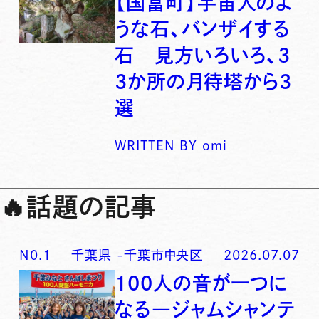
【国富町】宇宙人のよ
うな石、バンザイする
石 見方いろいろ、3
3か所の月待塔から3
選
WRITTEN BY
omi
🔥
話題の記事
N0.
1
千葉県
-
千葉市中央区
2026.07.07
100人の音が一つに
なる―ジャムシャンテ