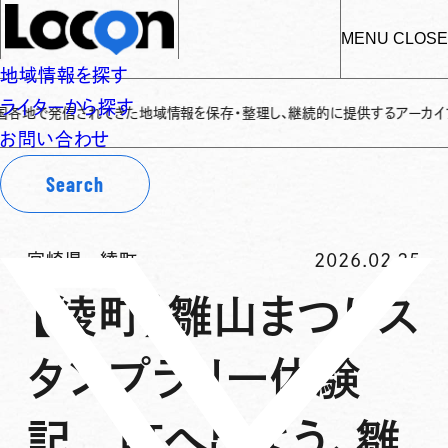
MENU
CLOSE
地域情報を探す
ライターから探す
発信されてきた地域情報を保存・整理し、継続的に提供するアーカイブサイトです
お問い合わせ
Search
宮崎県
-
綾町
2026.02.25
【綾町】雛山まつりス
タンプラリー体験
記 町へ出よう、雛