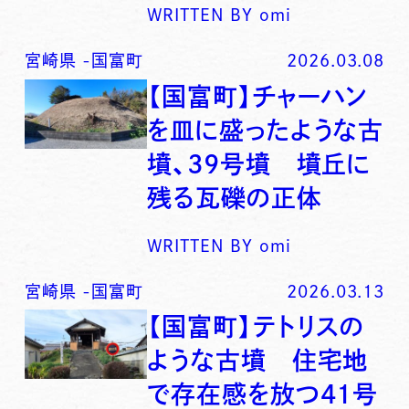
WRITTEN BY
omi
宮崎県
-
国富町
2026.03.08
【国富町】チャーハン
を皿に盛ったような古
墳、39号墳 墳丘に
残る瓦礫の正体
WRITTEN BY
omi
宮崎県
-
国富町
2026.03.13
【国富町】テトリスの
ような古墳 住宅地
で存在感を放つ41号