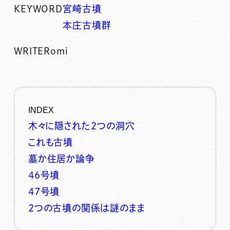
KEYWORD
宮崎古墳
本庄古墳群
WRITER
omi
INDEX
木々に隠された2つの洞穴
これも古墳
墓か住居か論争
46号墳
47号墳
2つの古墳の関係は謎のまま