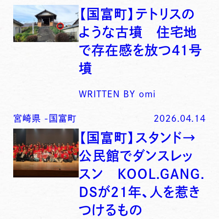
【国富町】テトリスの
ような古墳 住宅地
で存在感を放つ41号
墳
WRITTEN BY
omi
宮崎県
-
国富町
2026.04.14
【国富町】スタンド→
公民館でダンスレッ
スン KOOL.GANG.
DSが21年、人を惹き
つけるもの