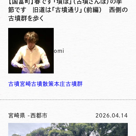
【国富町】春です「墳ぽ」（古墳さんぽ）の季
節です 旧道は「古墳通り」（前編） 西側の
古墳群を歩く
omi
古墳
宮崎古墳
散策
本庄古墳群
宮崎県
-
西都市
2026.04.14