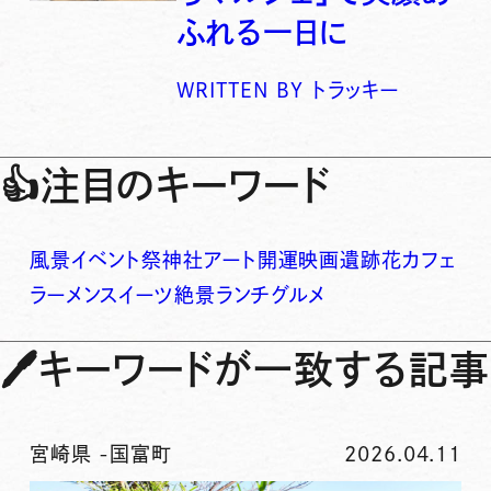
ふれる一日に
WRITTEN BY
トラッキー
👍
注目のキーワード
風景
イベント
祭
神社
アート
開運
映画
遺跡
花
カフェ
ラーメン
スイーツ
絶景
ランチ
グルメ
🖊
キーワードが一致する記事
宮崎県
-
国富町
2026.04.11