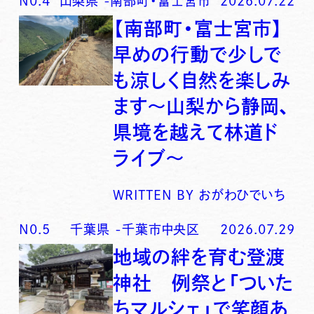
N0.
4
山梨県
-
南部町・富士宮市
2026.07.22
【南部町・富士宮市】
早めの行動で少しで
も涼しく自然を楽しみ
ます〜山梨から静岡、
県境を越えて林道ド
ライブ〜
WRITTEN BY
おがわひでいち
N0.
5
千葉県
-
千葉市中央区
2026.07.29
地域の絆を育む登渡
神社 例祭と「ついた
ちマルシェ」で笑顔あ