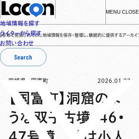
MENU
CLOSE
地域情報を探す
ライターから探す
発信されてきた地域情報を保存・整理し、継続的に提供するアーカイブサイトです
お問い合わせ
Search
宮崎県
-
国富町
2026.01.23
【国富町】洞窟のよ
うな双子古墳、46・
47号墳 昔は小人