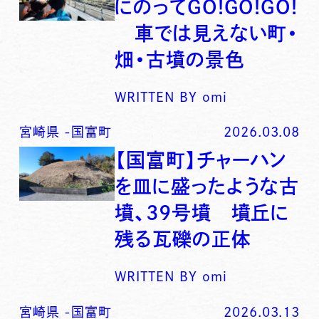
にのってGO!GO!GO!
車では見えない町・
畑・古墳の景色
WRITTEN BY
omi
宮崎県
-
国富町
2026.03.08
【国富町】チャーハン
を皿に盛ったような古
墳、39号墳 墳丘に
残る瓦礫の正体
WRITTEN BY
omi
宮崎県
-
国富町
2026.03.13