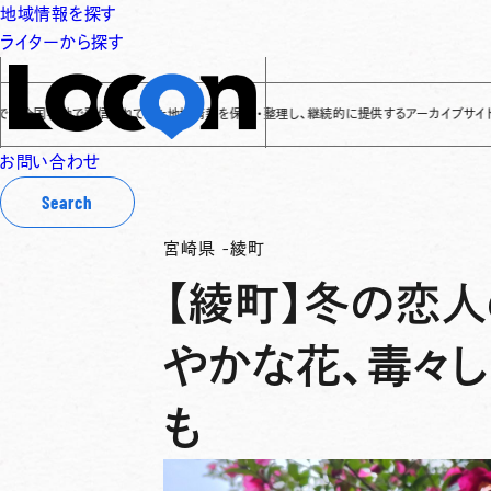
地域情報を探す
ライターから探す
各地で発信されてきた地域情報を保存・整理し、継続的に提供するアーカイブサイトです
✌
「L
お問い合わせ
Search
宮崎県
-
綾町
【綾町】冬の恋
やかな花、毒々し
も