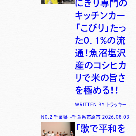
にぎり専門の
キッチンカー
「こびり」たっ
た0．1％の流
通！魚沼塩沢
産のコシヒカ
リで米の旨さ
を極める！！
WRITTEN BY
トラッキー
N0.
2
千葉県
-
千葉県市原市
2026.08.03
「歌で平和を