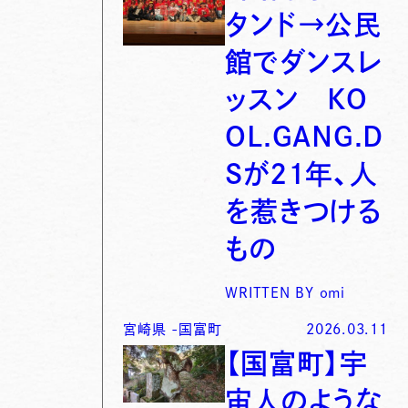
タンド→公民
館でダンスレ
ッスン KO
OL.GANG.D
Sが21年、人
を惹きつける
もの
WRITTEN BY
omi
宮崎県
-
国富町
2026.03.11
【国富町】宇
宙人のような