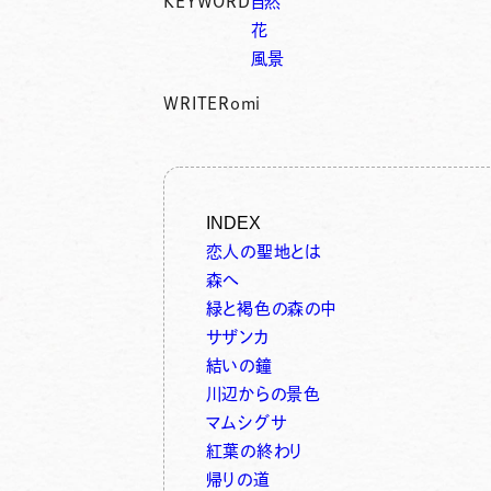
KEYWORD
自然
花
風景
WRITER
omi
INDEX
恋人の聖地とは
森へ
緑と褐色の森の中
サザンカ
結いの鐘
川辺からの景色
マムシグサ
紅葉の終わり
帰りの道