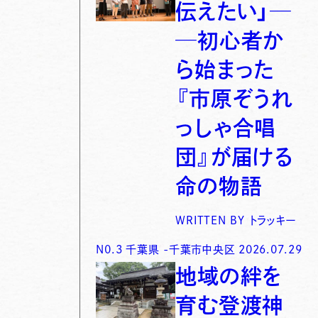
伝えたい」─
─初心者か
ら始まった
『市原ぞうれ
っしゃ合唱
団』が届ける
命の物語
WRITTEN BY
トラッキー
N0.
3
千葉県
-
千葉市中央区
2026.07.29
地域の絆を
育む登渡神