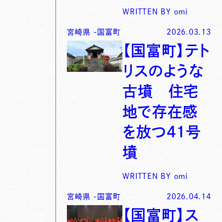
WRITTEN BY
omi
宮崎県
-
国富町
2026.03.13
【国富町】テト
リスのような
古墳 住宅
地で存在感
を放つ41号
墳
WRITTEN BY
omi
宮崎県
-
国富町
2026.04.14
【国富町】ス