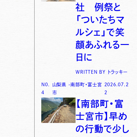
社 例祭と
「ついたちマ
ルシェ」で笑
顔あふれる一
日に
WRITTEN BY
トラッキー
N0.
山梨県
-
南部町・富士宮
2026.07.2
4
市
2
【南部町・富
士宮市】早め
の行動で少し