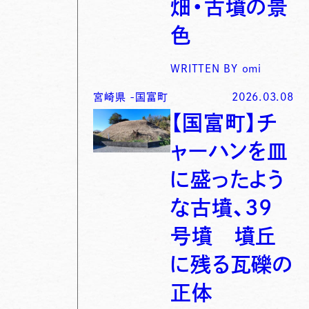
畑・古墳の景
色
WRITTEN BY
omi
宮崎県
-
国富町
2026.03.08
【国富町】チ
ャーハンを皿
に盛ったよう
な古墳、39
号墳 墳丘
に残る瓦礫の
正体