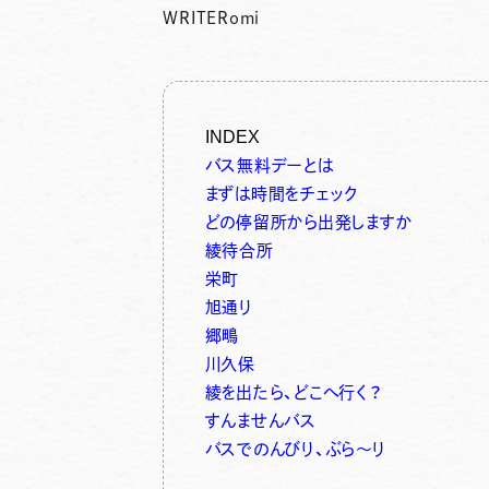
WRITER
omi
INDEX
バス無料デーとは
まずは時間をチェック
どの停留所から出発しますか
綾待合所
栄町
旭通り
郷鴫
川久保
綾を出たら、どこへ行く？
すんませんバス
バスでのんびり、ぶら～り