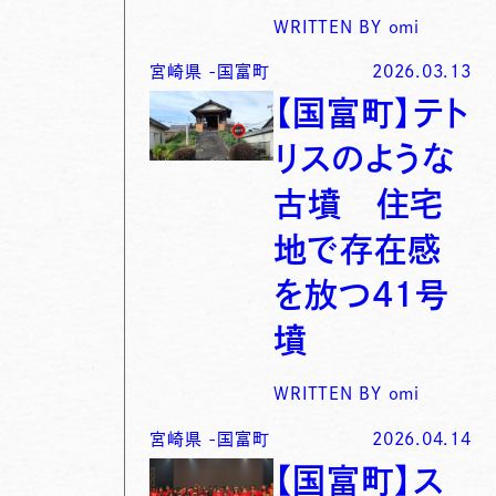
WRITTEN BY
omi
宮崎県
-
国富町
2026.03.13
【国富町】テト
リスのような
古墳 住宅
地で存在感
を放つ41号
墳
WRITTEN BY
omi
宮崎県
-
国富町
2026.04.14
【国富町】ス