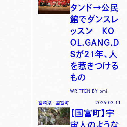
タンド→公民
館でダンスレ
ッスン KO
OL.GANG.D
Sが21年、人
を惹きつける
もの
WRITTEN BY
omi
宮崎県
-
国富町
2026.03.11
【国富町】宇
宙人のような