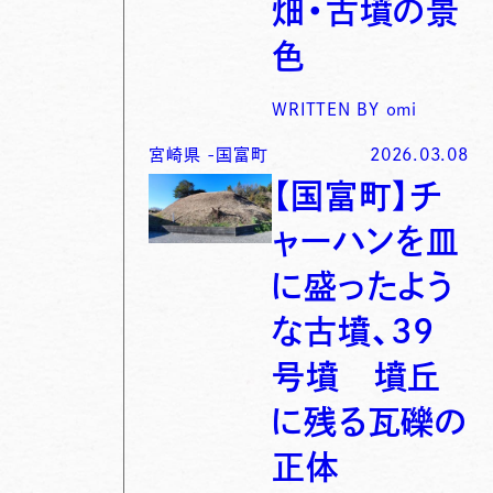
畑・古墳の景
色
WRITTEN BY
omi
宮崎県
-
国富町
2026.03.08
【国富町】チ
ャーハンを皿
に盛ったよう
な古墳、39
号墳 墳丘
に残る瓦礫の
正体