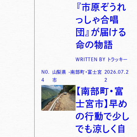
『市原ぞうれ
っしゃ合唱
団』が届ける
命の物語
WRITTEN BY
トラッキー
N0.
山梨県
-
南部町・富士宮
2026.07.2
4
市
2
【南部町・富
士宮市】早め
の行動で少し
でも涼しく自