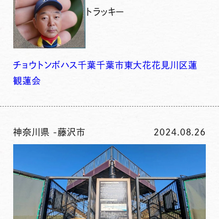
トラッキー
チョウトンボ
ハス
千葉
千葉市
東大
花
花見川区
蓮
観蓮会
神奈川県
-
藤沢市
2024.08.26