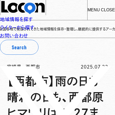
MENU
CLOSE
地域情報を探す
ライターから探す
地で発信されてきた地域情報を保存・整理し、継続的に提供するアーカイブサイト
お問い合わせ
Search
宮崎県
-
西都市
2025.07.23
【西都市】雨の日も
晴れの日も、西都原
ヒマワリは7/27ま