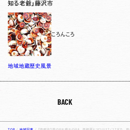
知る老爺」藤沢市
ころんころ
地域
地蔵
歴史
風景
BACK
TOP
/
地域記事
/
【西都市】雨の日も晴れの日も、西都原ヒマワリは7/27まで 雨