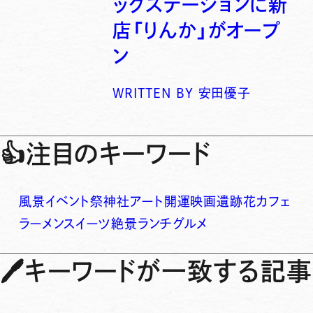
ックステーションに新
店「りんか」がオープ
ン
WRITTEN BY
安田優子
👍
注目のキーワード
風景
イベント
祭
神社
アート
開運
映画
遺跡
花
カフェ
ラーメン
スイーツ
絶景
ランチ
グルメ
🖊
キーワードが一致する記事