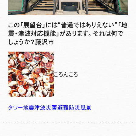
この「展望台」には“普通ではありえない”「地
震・津波対応機能」があります。それは何で
しょうか？藤沢市
ころんころ
タワー
地震
津波
災害
避難
防災
風景