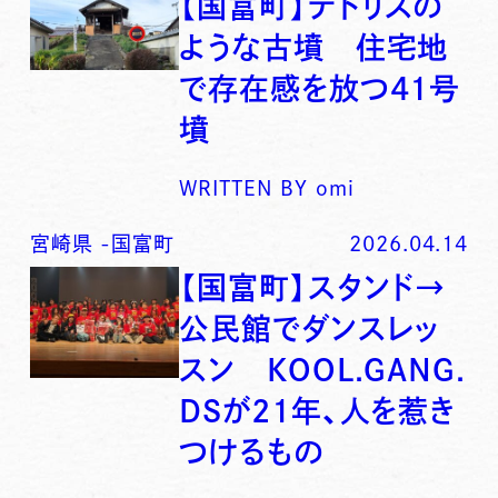
【国富町】テトリスの
ような古墳 住宅地
で存在感を放つ41号
墳
WRITTEN BY
omi
宮崎県
-
国富町
2026.04.14
【国富町】スタンド→
公民館でダンスレッ
スン KOOL.GANG.
DSが21年、人を惹き
つけるもの