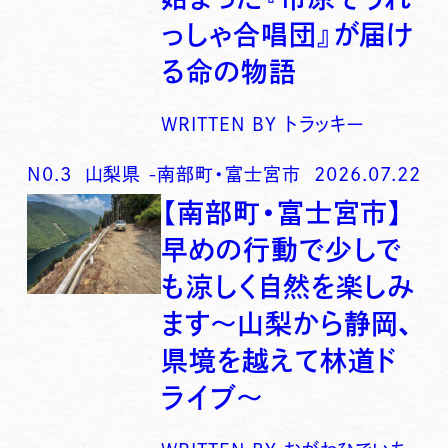
っしゃ合唱団』が届け
る命の物語
WRITTEN BY
トラッキー
N0.
3
山梨県
-
南部町・富士宮市
2026.07.22
【南部町・富士宮市】
早めの行動で少しで
も涼しく自然を楽しみ
ます〜山梨から静岡、
県境を越えて林道ド
ライブ〜