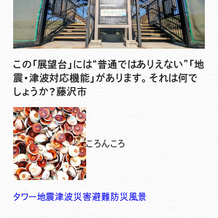
この「展望台」には“普通ではありえない”「地
震・津波対応機能」があります。それは何で
しょうか？藤沢市
ころんころ
タワー
地震
津波
災害
避難
防災
風景