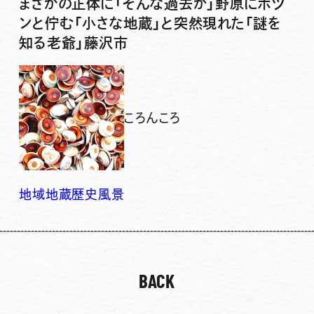
まさかの正体に「そんな過去が」野原にポツ
ンと佇む「小さな地蔵」と突然現れた「謎を
知る老爺」藤沢市
ころんころ
地域
地蔵
歴史
風景
BACK