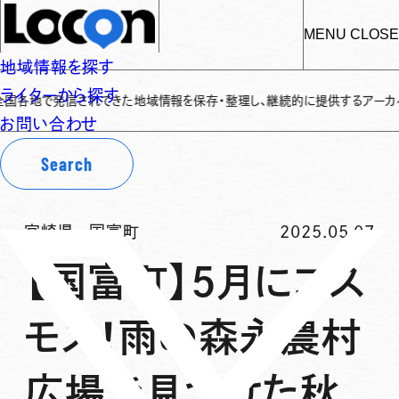
MENU
CLOSE
地域情報を探す
ライターから探す
で発信されてきた地域情報を保存・整理し、継続的に提供するアーカイブサイトで
お問い合わせ
Search
宮崎県
-
国富町
2025.05.07
【国富町】5月にコス
モス！雨の森永農村
広場で見つけた秋