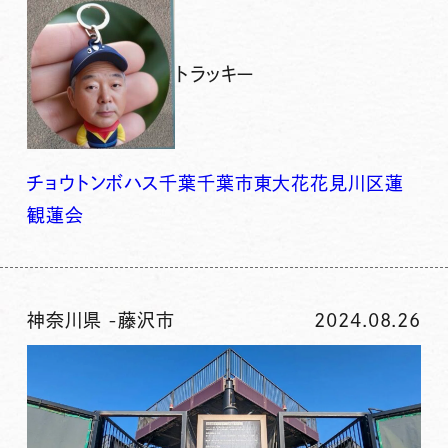
トラッキー
チョウトンボ
ハス
千葉
千葉市
東大
花
花見川区
蓮
観蓮会
神奈川県
-
藤沢市
2024.08.26