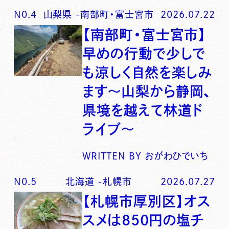
N0.
4
山梨県
-
南部町・富士宮市
2026.07.22
【南部町・富士宮市】
早めの行動で少しで
も涼しく自然を楽しみ
ます〜山梨から静岡、
県境を越えて林道ド
ライブ〜
WRITTEN BY
おがわひでいち
N0.
5
北海道
-
札幌市
2026.07.27
【札幌市厚別区】オス
スメは850円の塩チ