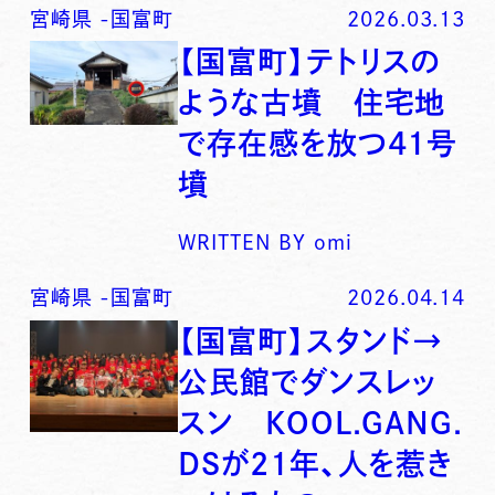
宮崎県
-
国富町
2026.03.13
【国富町】テトリスの
ような古墳 住宅地
で存在感を放つ41号
墳
WRITTEN BY
omi
宮崎県
-
国富町
2026.04.14
【国富町】スタンド→
公民館でダンスレッ
スン KOOL.GANG.
DSが21年、人を惹き