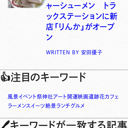
ャーシューメン トラ
ックステーションに新
店「りんか」がオープ
ン
WRITTEN BY
安田優子
👍
注目のキーワード
風景
イベント
祭
神社
アート
開運
映画
遺跡
花
カフェ
ラーメン
スイーツ
絶景
ランチ
グルメ
🖊
キーワードが一致する記事