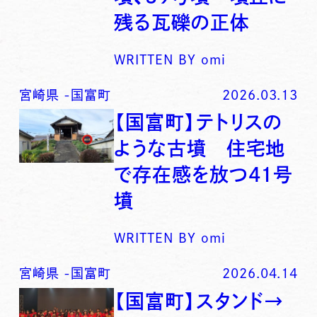
残る瓦礫の正体
WRITTEN BY
omi
宮崎県
-
国富町
2026.03.13
【国富町】テトリスの
ような古墳 住宅地
で存在感を放つ41号
墳
WRITTEN BY
omi
宮崎県
-
国富町
2026.04.14
【国富町】スタンド→