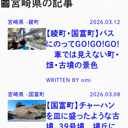
📰
宮崎県の記事
宮崎県
-
綾町
2026.03.12
【綾町・国富町】バス
にのってGO!GO!GO!
車では見えない町・
畑・古墳の景色
WRITTEN BY
omi
宮崎県
-
国富町
2026.03.08
【国富町】チャーハン
を皿に盛ったような古
墳、39号墳 墳丘に