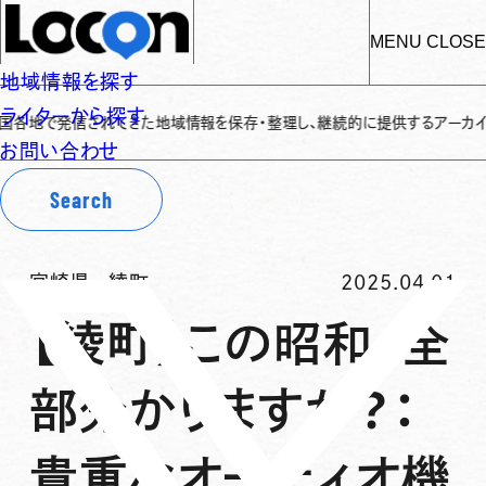
MENU
CLOSE
地域情報を探す
ライターから探す
発信されてきた地域情報を保存・整理し、継続的に提供するアーカイブサイトです
お問い合わせ
Search
宮崎県
-
綾町
2025.04.01
【綾町】この昭和、全
部分かりますか？：
貴重なオーディオ機