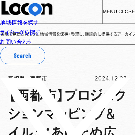
MENU
CLOSE
地域情報を探す
ライターから探す
信されてきた地域情報を保存・整理し、継続的に提供するアーカイブサイトです
✌
お問い合わせ
Search
宮崎県
-
西都市
2024.12.23
【西都市】プロジェク
ションマッピング＆
イルミ：あいそめ広