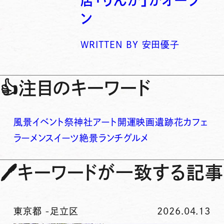
店「りんか」がオープ
ン
WRITTEN BY
安田優子
👍
注目のキーワード
風景
イベント
祭
神社
アート
開運
映画
遺跡
花
カフェ
ラーメン
スイーツ
絶景
ランチ
グルメ
🖊
キーワードが一致する記事
東京都
-
足立区
2026.04.13