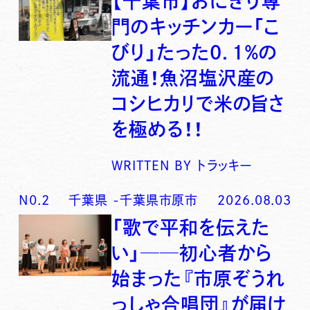
【千葉市】おにぎり専
門のキッチンカー「こ
びり」たった0．1％の
流通！魚沼塩沢産の
コシヒカリで米の旨さ
を極める！！
WRITTEN BY
トラッキー
N0.
2
千葉県
-
千葉県市原市
2026.08.03
「歌で平和を伝えた
い」──初心者から
始まった『市原ぞうれ
っしゃ合唱団』が届け