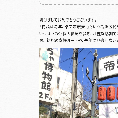
明けましておめでとうございます。
「初詣は毎年、
柴又帝釈天！
」という葛飾区民
いっぱいの帝釈天参道を歩き、壮麗な彫刻で
間。
初詣の参拝ルート
や、
午年に見逃せない