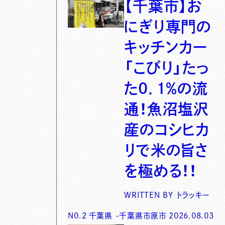
【千葉市】お
にぎり専門の
キッチンカー
「こびり」たっ
た0．1％の流
通！魚沼塩沢
産のコシヒカ
リで米の旨さ
を極める！！
WRITTEN BY
トラッキー
N0.
2
千葉県
-
千葉県市原市
2026.08.03