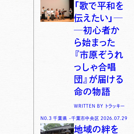
「歌で平和を
伝えたい」─
─初心者か
ら始まった
『市原ぞうれ
っしゃ合唱
団』が届ける
命の物語
WRITTEN BY
トラッキー
N0.
3
千葉県
-
千葉市中央区
2026.07.29
地域の絆を