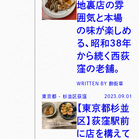
地裏店の雰
囲気と本場
の味が楽しめ
る、昭和３８年
から続く西荻
窪の老舗。
WRITTEN BY
酔街草
東京都
-
杉並区荻窪
2023.09.01
【東京都杉並
区】荻窪駅前
に店を構えて