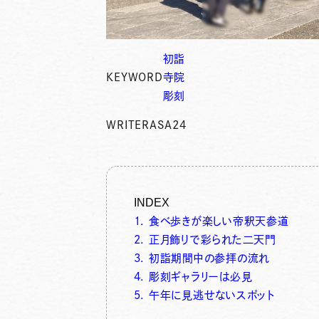
初詣
KEYWORD
寺院
彫刻
WRITER
ASA24
INDEX
1. 食べ歩きが楽しい帝釈天参道
2. 正月飾りで彩られた二天門
3. 初詣期間中の参拝の流れ
4. 彫刻ギャラリーは必見
5. 午年に見逃せないスポット