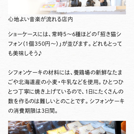
心地よい音楽が流れる店内
ショーケースには、常時5～6種ほどの「招き猫シ
フォン（1個350円～）」
が並びます。どれもとって
も美味しそう♪
シフォンケーキの材料には、
養鶏場の新鮮なたま
ごや北海道産の小麦・牛乳などを使用
。ひとつひ
とつ丁寧に焼き上げているので、
1日にたくさんの
数を作るのは難しい
とのことです。シフォンケーキ
の
消費期限は3日間
。