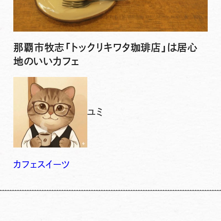
那覇市牧志「トックリキワタ珈琲店」は居心
地のいいカフェ
ユミ
カフェ
スイーツ