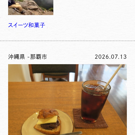
スイーツ
和菓子
沖縄県
-
那覇市
2026.07.13