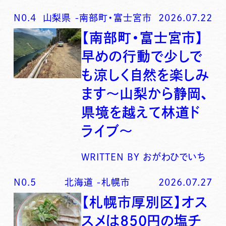
N0.
4
山梨県
-
南部町・富士宮市
2026.07.22
【南部町・富士宮市】
早めの行動で少しで
も涼しく自然を楽しみ
ます〜山梨から静岡、
県境を越えて林道ド
ライブ〜
WRITTEN BY
おがわひでいち
N0.
5
北海道
-
札幌市
2026.07.27
【札幌市厚別区】オス
スメは850円の塩チ