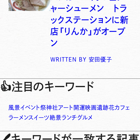
ャーシューメン トラ
ックステーションに新
店「りんか」がオープ
ン
WRITTEN BY
安田優子
👍
注目のキーワード
風景
イベント
祭
神社
アート
開運
映画
遺跡
花
カフェ
ラーメン
スイーツ
絶景
ランチ
グルメ
🖊
キーワードが一致する記事