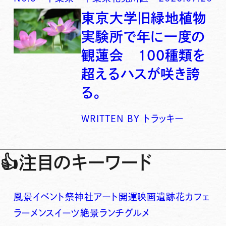
東京大学旧緑地植物
実験所で年に一度の
観蓮会 100種類を
超えるハスが咲き誇
る。
WRITTEN BY
トラッキー
👍
注目のキーワード
風景
イベント
祭
神社
アート
開運
映画
遺跡
花
カフェ
ラーメン
スイーツ
絶景
ランチ
グルメ