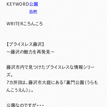
KEYWORD
公園
自然
WRITER
ころんころ
【プライスレス藤沢】
～藤沢の魅力を再発見～
藤沢市内で見つけたプライスレスな情報シリー
ズ。
7カ所目は、
藤沢市大庭にある『裏門公園（うらも
んこうえん）』
。
公園なのですが・・・