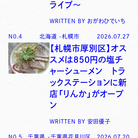
ライブ〜
WRITTEN BY
おがわひでいち
N0.
4
北海道
-
札幌市
2026.07.27
【札幌市厚別区】オス
スメは850円の塩チ
ャーシューメン トラ
ックステーションに新
店「りんか」がオープ
ン
WRITTEN BY
安田優子
N0.
5
千葉県
-
千葉県花見川区
2026.07.20