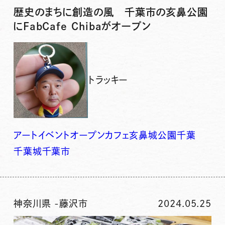
歴史のまちに創造の風 千葉市の亥鼻公園
にFabCafe Chibaがオープン
トラッキー
アート
イベント
オープン
カフェ
亥鼻城
公園
千葉
千葉城
千葉市
神奈川県
-
藤沢市
2024.05.25