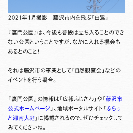
2021年1月撮影 藤沢市内を飛ぶ「白鷺」
『裏門公園』は、今後も普段は立ち入ることのでき
ない公園
ということですが、
なかに入れる機会も
ある
とのこと！
それは
藤沢市の事業として「自然観察会」などの
イベントを行う場合
。
『裏門公園』の情報は「広報ふじさわ」や「
藤沢市
公式ホームページ
」、地域ポータルサイト「
ふらっ
と湘南大庭
」に掲載されるので、ぜひチェックして
みてくださいね。