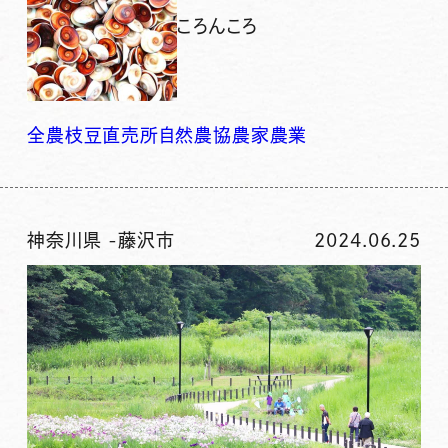
ころんころ
全農
枝豆
直売所
自然
農協
農家
農業
神奈川県
-
藤沢市
2024.06.25