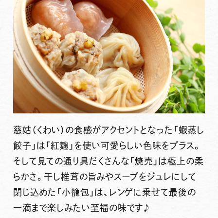
慈姑（くわい）の食感がアクセントとなった
「蝦蒸し
餃子」
は「紅麹」を使い可愛らしい色味をプラス。
そして見ての通り具だくさんな
「焼売」
は極上の柔
らかさ。干し椎茸の旨みやスープをジュレにして
閉じ込めた
「小籠包」
は、レンゲに乗せて最後の
一滴まで楽しみたい至福の味です♪