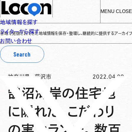
MENU
CLOSE
地域情報を探す
ライターから探す
れてきた地域情報を保存・整理し、継続的に提供するアーカイブサイトです
✌
「
お問い合わせ
Search
神奈川県
-
藤沢市
2022.04.09
鵠沼海岸の住宅地
に隠れた、こだわり
の実力ランチ。数百