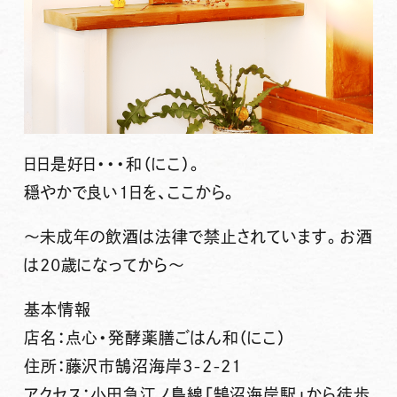
日日是好日・・・
和（にこ）
。
穏やかで良い1日を、ここから。
～未成年の飲酒は法律で禁止されています。お酒
は20歳になってから～
基本情報
店名：点心・発酵薬膳ごはん和（にこ）
住所：藤沢市鵠沼海岸3-2-21
アクセス：小田急江ノ島線「鵠沼海岸駅」から徒歩