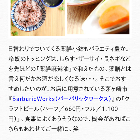
日替わりでついてくる薬膳小鉢もバラエティ豊か。
冷奴のトッピングは、しらす・ザーサイ・長ネギなど
を先ほどの「薬膳麻辣油」で和えたもの。薬膳とは
言え何だかお酒が恋しくなる味・・・。そこでおす
すめしたいのが、お店に用意されている
茅ヶ崎市
『
BarbaricWorks（バーバリックワークス）
』の「ク
ラフトビール（ハーフ／660円・フル／1,100
円）」。
食事によくあうそうなので、機会があればこ
ちらもあわせてご一緒に。笑