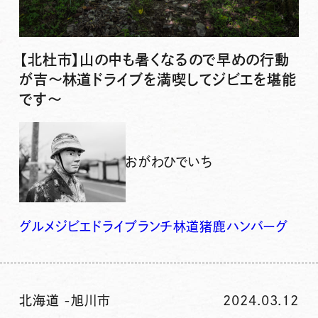
【北杜市】山の中も暑くなるので早めの行動
が吉〜林道ドライブを満喫してジビエを堪能
です〜
おがわひでいち
グルメ
ジビエ
ドライブ
ランチ
林道
猪鹿ハンバーグ
北海道
-
旭川市
2024.03.12