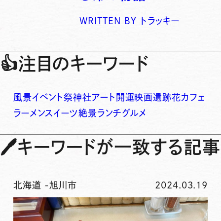
WRITTEN BY
トラッキー
👍
注目のキーワード
風景
イベント
祭
神社
アート
開運
映画
遺跡
花
カフェ
ラーメン
スイーツ
絶景
ランチ
グルメ
🖊
キーワードが一致する記事
北海道
-
旭川市
2024.03.19