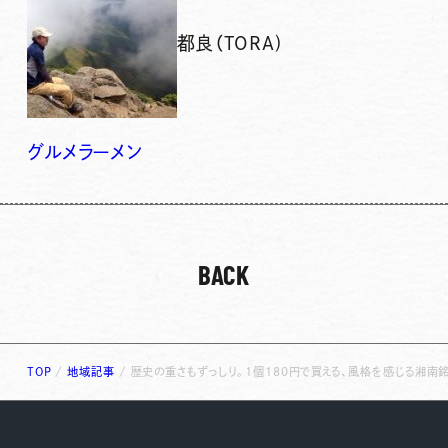
都良（TORA)
グルメ
ラーメン
BACK
TOP
/
地域記事
/
歴史の重さもずっしり。1個180円で買える、風格を感じる湘南