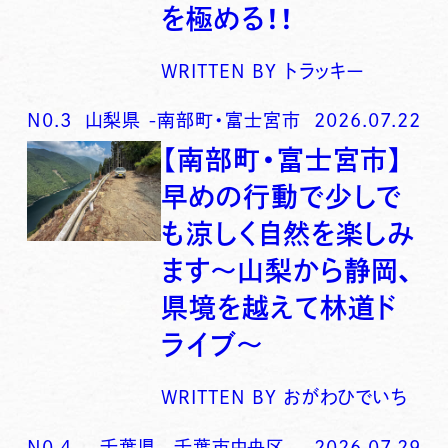
を極める！！
WRITTEN BY
トラッキー
N0.
3
山梨県
-
南部町・富士宮市
2026.07.22
【南部町・富士宮市】
早めの行動で少しで
も涼しく自然を楽しみ
ます〜山梨から静岡、
県境を越えて林道ド
ライブ〜
WRITTEN BY
おがわひでいち
N0.
4
千葉県
-
千葉市中央区
2026.07.29