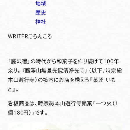
地域
歴史
神社
WRITER
ころんころ
「藤沢宿」の時代から和菓子を作り続けて100年
余り。
『藤澤山無量光院清浄光寺』（以下、時宗総
本山遊行寺）の境内にお店を構える『菓匠 いも
と』
。
看板商品は、時宗総本山遊行寺銘菓
「一つ火（1
個180円）」
です。