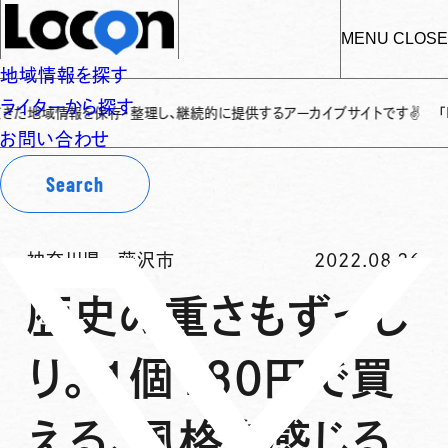
MENU
CLOSE
地域情報を探す
ライターから探す
情報を保存・整理し、継続的に提供するアーカイブサイトです
✌
「Locon（
お問い合わせ
Search
神奈川県
-
藤沢市
2022.08.26
歴史の重さもずっし
り。1個180円で買
える、風格を感じる