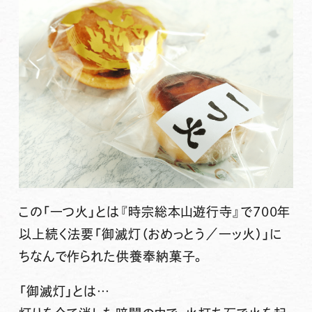
この「一つ火」とは『時宗総本山遊行寺』で700年
以上続く法要「御滅灯（おめっとう／一ッ火）」に
ちなんで作られた供養奉納菓子。
「御滅灯」とは…