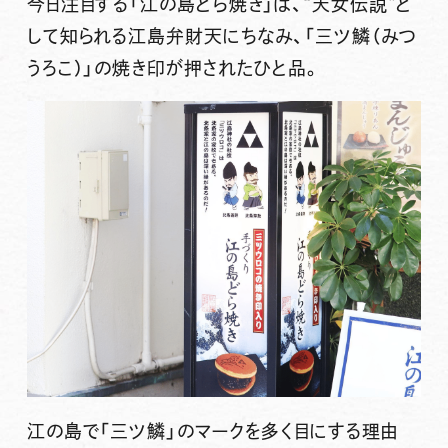
今日注目する
「江の島どら焼き」は、“天女伝説”と
して知られる江島弁財天にちなみ、「三ツ鱗（みつ
うろこ）」の焼き印が押されたひと品。
江の島で「三ツ鱗」のマークを多く目にする理由