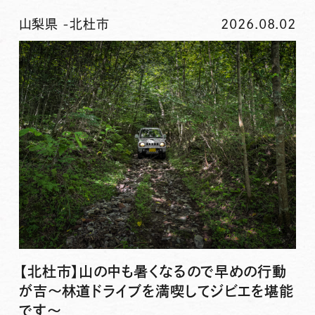
山梨県
-
北杜市
2026.08.02
【北杜市】山の中も暑くなるので早めの行動
が吉〜林道ドライブを満喫してジビエを堪能
です〜