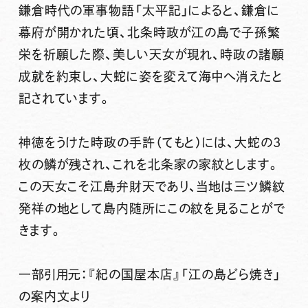
鎌倉時代の軍事物語「太平記」によると、鎌倉に
幕府が開かれた頃、北条時政が江の島で子孫繁
栄を祈願した際、美しい天女が現れ、時政の諸願
成就を約束し、大蛇に姿を変えて海中へ消えたと
記されています。
神徳をうけた時政の手許（てもと）には、
大蛇の3
枚の鱗が残され、これを北条家の家紋とします。
この天女こそ江島弁財天であり、当地は三ツ鱗紋
発祥の地として島内随所にこの紋を見ることがで
きます。
一部引用元：『紀の国屋本店』「江の島どら焼き」
の案内文より