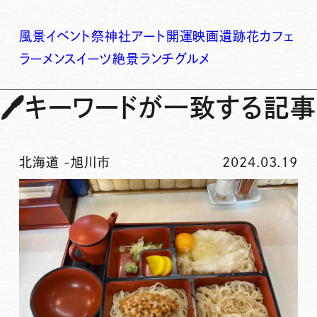
風景
イベント
祭
神社
アート
開運
映画
遺跡
花
カフェ
ラーメン
スイーツ
絶景
ランチ
グルメ
🖊
キーワードが一致する記事
北海道
-
旭川市
2024.03.19