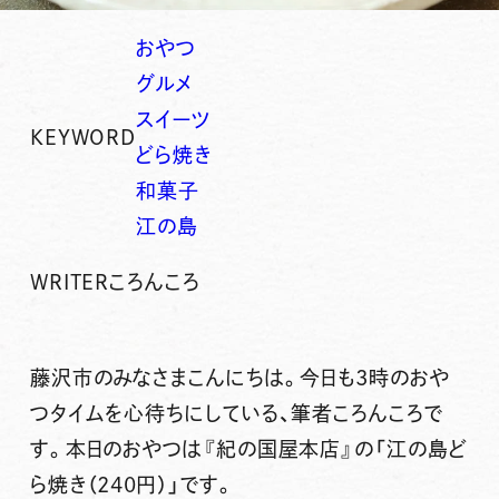
おやつ
グルメ
スイーツ
KEYWORD
どら焼き
和菓子
江の島
WRITER
ころんころ
藤沢市のみなさまこんにちは。今日も3時のおや
つタイムを心待ちにしている、筆者ころんころで
す。本日のおやつは
『紀の国屋本店』
の
「江の島ど
ら焼き（240円）」
です。