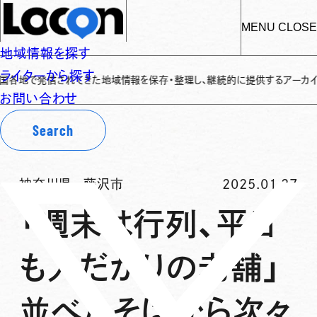
MENU
CLOSE
地域情報を探す
ライターから探す
発信されてきた地域情報を保存・整理し、継続的に提供するアーカイブサイトです
✌
お問い合わせ
Search
神奈川県
-
藤沢市
2025.01.27
「週末は行列、平日
も人だかりの老舗」
並べたそばから次々