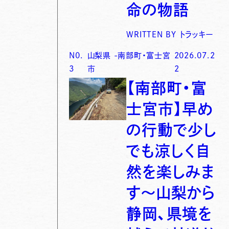
命の物語
WRITTEN BY
トラッキー
N0.
山梨県
-
南部町・富士宮
2026.07.2
3
市
2
【南部町・富
士宮市】早め
の行動で少し
でも涼しく自
然を楽しみま
す〜山梨から
静岡、県境を