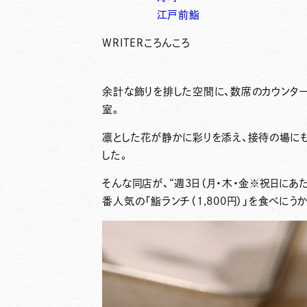
江戸前鮨
WRITER
ころんころ
余計な飾りを排した空間に、数席のカウンタ
室。
凛とした花が静かに彩りを添え、接待の場に
した。
そんな同店が、
“週3日（月・木・金※祝日にあ
番人気の「鮨ランチ（1,800円）」
を食べにうか