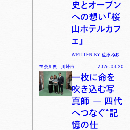
史とオープン
への想い「桜
山ホテルカフ
ェ」
WRITTEN BY
佐原ねお
神奈川県
-
川崎市
2026.03.20
一枚に命を
吹き込む写
真師 ― 四代
へつなぐ“記
憶の仕