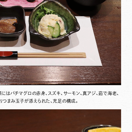
際にはバチマグロの赤身、スズキ、サーモン、真アジ、茹で海老、
とおつまみ玉子が添えられた、充足の構成。