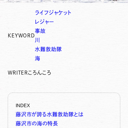
ライフジャケット
レジャー
事故
KEYWORD
川
水難救助隊
海
WRITER
ころんころ
INDEX
藤沢市が誇る水難救助隊とは
藤沢市の海の特長