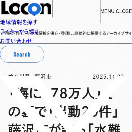
MENU
CLOSE
地域情報を探す
ライターから探す
きた地域情報を保存・整理し、継続的に提供するアーカイブサイトです
✌
「L
お問い合わせ
Search
神奈川県
-
藤沢市
2025.11.22
「海に178万人」そ
の裏で「出動20件」
藤沢市が誇る「水難