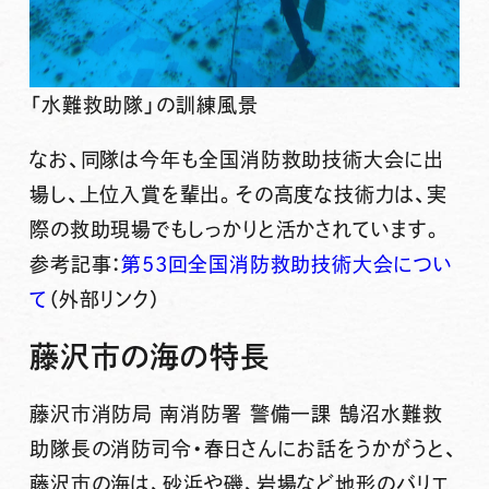
「水難救助隊」の訓練風景
なお、
同隊は今年も全国消防救助技術大会に出
場し、上位入賞を輩出。
その高度な技術力は、実
際の救助現場でもしっかりと活かされています。
参考記事：
第53回全国消防救助技術大会につい
て
（外部リンク）
藤沢市の海の特長
藤沢市消防局 南消防署 警備一課 鵠沼水難救
助隊長の消防司令・春日さんにお話をうかがうと、
藤沢市の海は、砂浜や磯、岩場など地形のバリエ