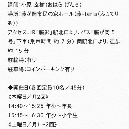
講師：小原 玄樹（おはら げんき）
場所：藤が岡市民の家ホール（藤-teria（ふじてり
あ））
アクセス：JR「藤沢」駅北口より、バス「藤が岡 5
号」下車（乗車時間 約 7 分） 同駅北口より、徒歩
約 15 分
駐輪場：有り
駐車場：コインパーキング有り
◆開催日（各回定員10名／45分）
《木曜日／月２回》
14:40〜15:25 年少～年長
15:45〜16:30 年少～小学生
《土曜日／月1～2回》