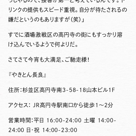
っしゃるので、接客が第一と考えているんです。ド
リンクの提供もスピード重視。自分が待たされるの
嫌だというのもありますが（笑）」
すでに酒場激戦区の高円寺の街にもすっかり溶
け込んでいるようで何よりだ。
さてさて今宵も大満足、ご馳走様！
『やきとん長良』
住所：杉並区高円寺南
3-58-18
山本ビル
1F
アクセス：
JR
高円寺駅南口から徒歩１～２分
営業時間：平日
16:00-24:00
土曜
14:00-
24:00
日･祝
14:00-23:00