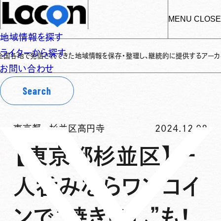
MENU
CLOSE
地域情報を探す
ライターから探す
信されてきた地域情報を保存・整理し、継続的に提供するアーカイブサイトです
✌
お問い合わせ
Search
東京都
-
杉並区高円寺
2024.12.08
【東京都杉並区】一
人呑みならワンコイ
ンで”焼き刺し”も！