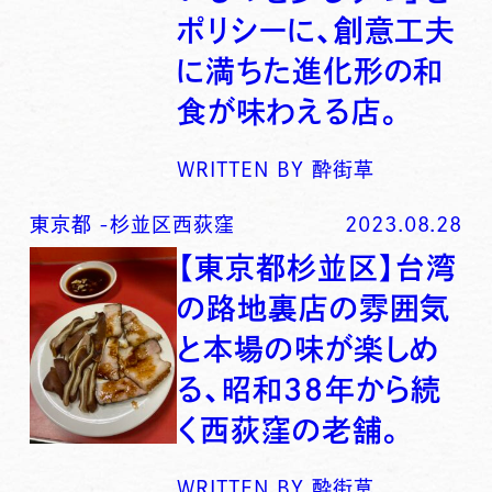
ポリシーに、創意工夫
に満ちた進化形の和
食が味わえる店。
WRITTEN BY
酔街草
東京都
-
杉並区西荻窪
2023.08.28
【東京都杉並区】台湾
の路地裏店の雰囲気
と本場の味が楽しめ
る、昭和３８年から続
く西荻窪の老舗。
WRITTEN BY
酔街草