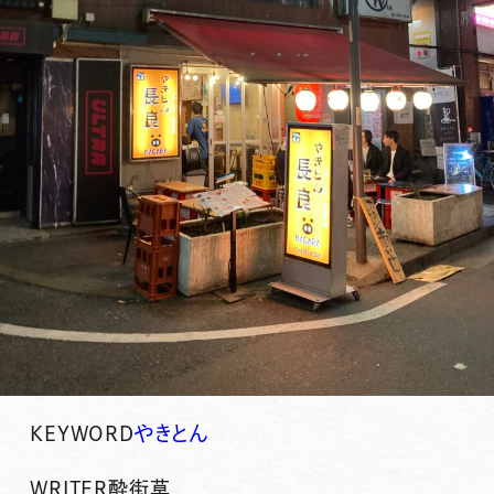
KEYWORD
やきとん
WRITER
酔街草