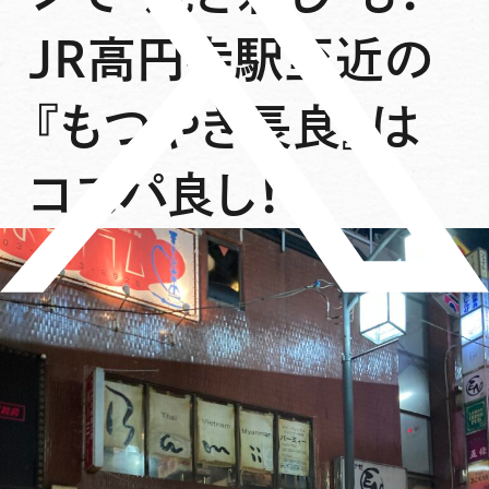
JR高円寺駅至近の
『もつやき長良』は
コスパ良し！