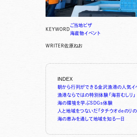
ご当地ピザ
KEYWORD
海産物イベント
WRITER
佐原ねお
INDEX
朝から行列ができる金沢漁港の人気イ
漁港ならではの特別体験「海苔むしり」
海の環境を学ぶSDGs体験
人と地域をつないだ「タチウオdeのりの
海の恵みを通して地域を知る一日