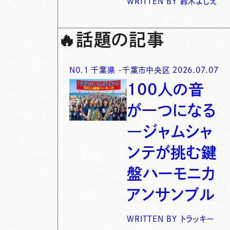
WRITTEN BY
鈴木よしえ
🔥
話題の記事
N0.
1
千葉県
-
千葉市中央区
2026.07.07
100人の音
が一つになる
―ジャムシャ
ンテが挑む鍵
盤ハーモニカ
アンサンブル
WRITTEN BY
トラッキー