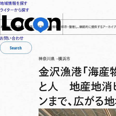
地域情報を探す
ライターから探す
に全国各地で発信されてきた地域情報を保存・整理し、継続的に提供するアーカイブサイトです
✌
お問い合わせ
Search
神奈川県
-
横浜市
金沢漁港「海産
と人 地産地消
ンまで、広がる