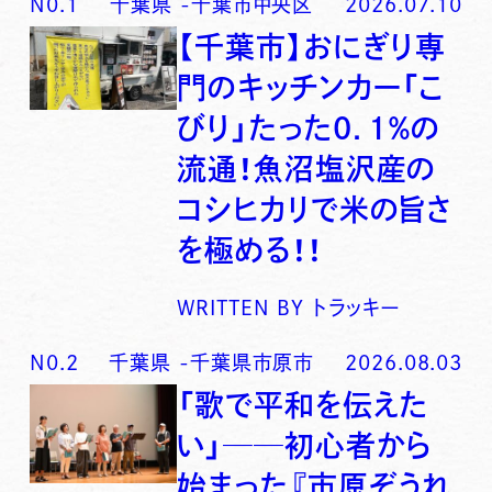
N0.
1
千葉県
-
千葉市中央区
2026.07.10
【千葉市】おにぎり専
門のキッチンカー「こ
びり」たった0．1％の
流通！魚沼塩沢産の
コシヒカリで米の旨さ
を極める！！
WRITTEN BY
トラッキー
N0.
2
千葉県
-
千葉県市原市
2026.08.03
「歌で平和を伝えた
い」──初心者から
始まった『市原ぞうれ