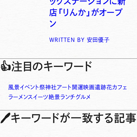
ックステーションに新
店「りんか」がオープ
ン
WRITTEN BY
安田優子
👍
注目のキーワード
風景
イベント
祭
神社
アート
開運
映画
遺跡
花
カフェ
ラーメン
スイーツ
絶景
ランチ
グルメ
🖊
キーワードが一致する記事