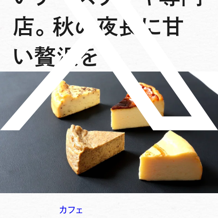
店。秋の夜長に甘
い贅沢を
カフェ