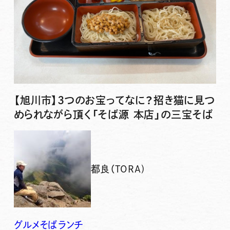
【旭川市】3つのお宝ってなに？招き猫に見つ
められながら頂く「そば源 本店」の三宝そば
都良（TORA)
グルメ
そば
ランチ