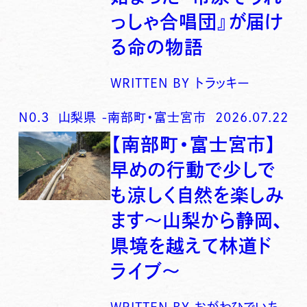
っしゃ合唱団』が届け
る命の物語
WRITTEN BY
トラッキー
N0.
3
山梨県
-
南部町・富士宮市
2026.07.22
【南部町・富士宮市】
早めの行動で少しで
も涼しく自然を楽しみ
ます〜山梨から静岡、
県境を越えて林道ド
ライブ〜
WRITTEN BY
おがわひでいち