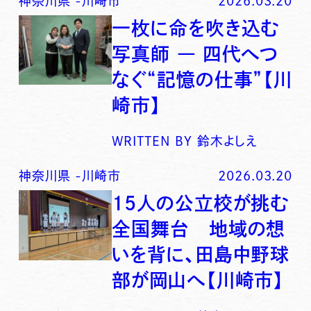
神奈川県
-
川崎市
2026.03.20
一枚に命を吹き込む
写真師 ― 四代へつ
なぐ“記憶の仕事”【川
崎市】
WRITTEN BY
鈴木よしえ
神奈川県
-
川崎市
2026.03.20
15人の公立校が挑む
全国舞台 地域の想
いを背に、田島中野球
部が岡山へ【川崎市】