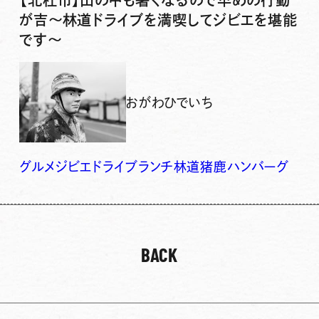
が吉〜林道ドライブを満喫してジビエを堪能
です〜
おがわひでいち
グルメ
ジビエ
ドライブ
ランチ
林道
猪鹿ハンバーグ
BACK