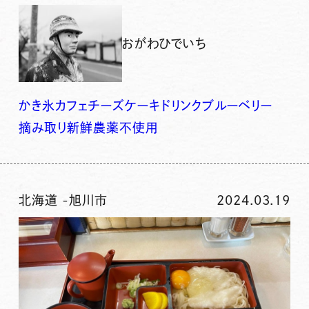
おがわひでいち
かき氷
カフェ
チーズケーキ
ドリンク
ブルーベリー
摘み取り
新鮮
農薬不使用
北海道
-
旭川市
2024.03.19