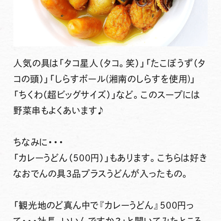
人気の具は「タコ星人（タコ。笑）」「たこぼうず（タ
コの頭）」「しらすボール(湘南のしらすを使用)」
「ちくわ（超ビッグサイズ）」など。このスープには
野菜串もよくあいます♪
ちなみに・・・
「カレーうどん（500円）」
もあります。こちらは
好き
なおでんの具3品プラスうどん
が入ったもの。
「観光地のど真ん中で『カレーうどん』500円っ
て・・・社長、いいんですか？」と聞いてみたところ