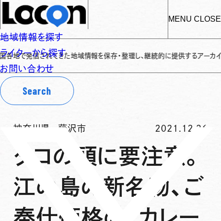
MENU
CLOSE
地域情報を探す
ライターから探す
発信されてきた地域情報を保存・整理し、継続的に提供するアーカイブサイトです
お問い合わせ
Search
神奈川県
-
藤沢市
2021.12.26
タコの頭に要注意。
江の島の新名物、ご
奉仕価格の「カレー