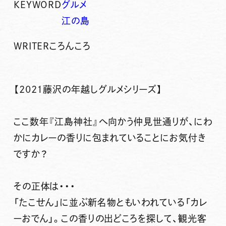
KEYWORD
グルメ
江の島
WRITER
ころんころ
【2021藤沢の年越しグルメシリーズ】
ここ数年
『江島神社』へ向かう仲見世通りが、にわ
かにカレーの香りに包まれている
ことにお気付き
ですか？
その正体は・・・
「たこせん」に並ぶ新名物
ともいわれている
「カレ
ーおでん」
。この香りの出どころを探して、観光客