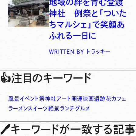
地域の絆を育む登渡
神社 例祭と「ついた
ちマルシェ」で笑顔あ
ふれる一日に
WRITTEN BY
トラッキー
👍
注目のキーワード
風景
イベント
祭
神社
アート
開運
映画
遺跡
花
カフェ
ラーメン
スイーツ
絶景
ランチ
グルメ
🖊
キーワードが一致する記事