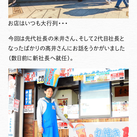
お店はいつも大行列・・・
今回は
先代社長の米井さん
、そして
2代目社長と
なったばかりの髙井さん
にお話をうかがいました
（数日前に新社長へ就任）。