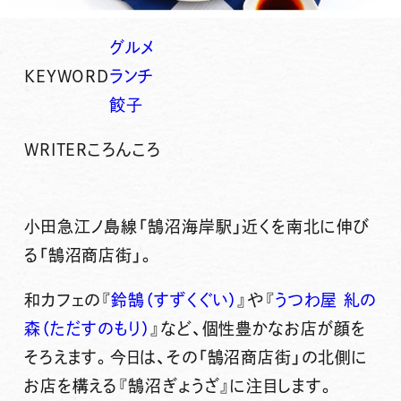
グルメ
KEYWORD
ランチ
餃子
WRITER
ころんころ
小田急江ノ島線「鵠沼海岸駅」近くを南北に伸び
る
「鵠沼商店街」
。
和カフェの『
鈴鵠（すずくぐい）
』や『
うつわ屋 糺の
森（ただすのもり）
』など、個性豊かなお店が顔を
そろえます。今日は、その「鵠沼商店街」の北側に
お店を構える
『鵠沼ぎょうざ』
に注目します。