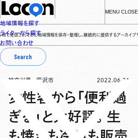
MENU
CLOSE
地域情報を探す
ライターから探す
れてきた地域情報を保存・整理し、継続的に提供するアーカイブサイトです
✌
「
お問い合わせ
Search
神奈川県
-
藤沢市
2022.06.21
女性客から「便利過
ぎる」と大好評。生
も焼きも冷凍も販売