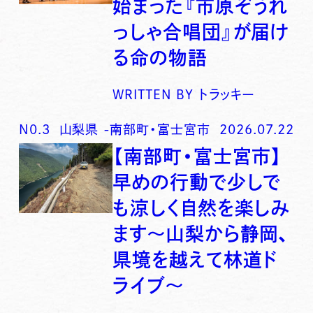
始まった『市原ぞうれ
っしゃ合唱団』が届け
る命の物語
WRITTEN BY
トラッキー
N0.
3
山梨県
-
南部町・富士宮市
2026.07.22
【南部町・富士宮市】
早めの行動で少しで
も涼しく自然を楽しみ
ます〜山梨から静岡、
県境を越えて林道ド
ライブ〜