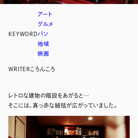
アート
グルメ
KEYWORD
パン
地域
映画
WRITER
ころんころ
レトロな建物の階段をあがると…
そこには、真っ赤な絨毯が広がっていました。