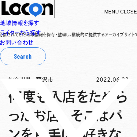
MENU
CLOSE
地域情報を探す
ライターから探す
地域情報を保存・整理し、継続的に提供するアーカイブサイトです
✌
「Loco
お問い合わせ
Search
神奈川県
-
藤沢市
2022.06.23
何度も入店をためら
ったお店。そこはパ
ンを片手に、好きな