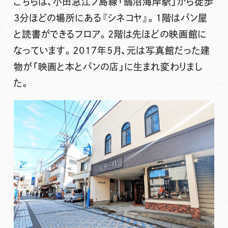
こちらは、
小田急江ノ島線「鵠沼海岸駅」から徒歩
3分
ほどの場所にある
『シネコヤ』
。
1階はパン屋
と読書ができるフロア。2階は先ほどの映画館
に
なっています。2017年5月、元は写真館だった建
物が「映画と本とパンの店」に生まれ変わりまし
た。