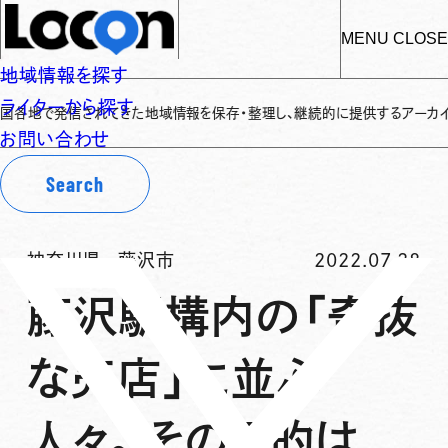
MENU
CLOSE
地域情報を探す
ライターから探す
発信されてきた地域情報を保存・整理し、継続的に提供するアーカイブサイトです
お問い合わせ
Search
神奈川県
-
藤沢市
2022.07.28
藤沢駅構内の「奇抜
な売店」に並ぶ
人々。その目的は