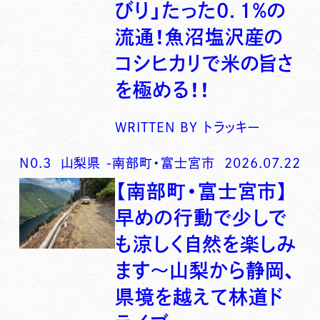
びり」たった0．1％の
流通！魚沼塩沢産の
コシヒカリで米の旨さ
を極める！！
WRITTEN BY
トラッキー
N0.
3
山梨県
-
南部町・富士宮市
2026.07.22
【南部町・富士宮市】
早めの行動で少しで
も涼しく自然を楽しみ
ます〜山梨から静岡、
県境を越えて林道ド