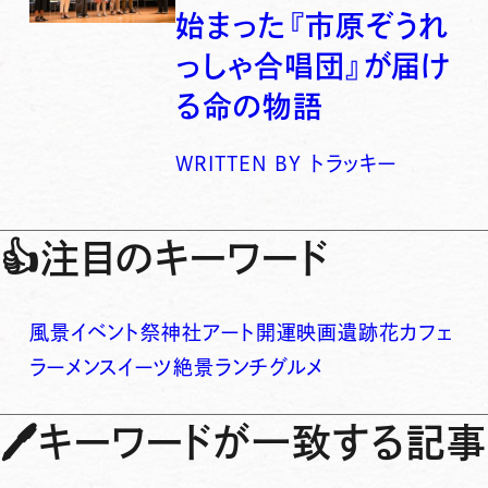
始まった『市原ぞうれ
っしゃ合唱団』が届け
る命の物語
WRITTEN BY
トラッキー
👍
注目のキーワード
風景
イベント
祭
神社
アート
開運
映画
遺跡
花
カフェ
ラーメン
スイーツ
絶景
ランチ
グルメ
🖊
キーワードが一致する記事